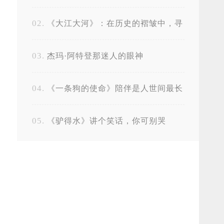
中国科幻剧的崛起
《大江大河》：在历史的褶皱中，寻
找改革者的命运回声
杰玛·阿特登那迷人的眼神
《一条狗的使命》陪伴是人世间最长
情的告白
《驴得水》讲个笑话，你可别哭