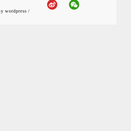
By
wordpress
/