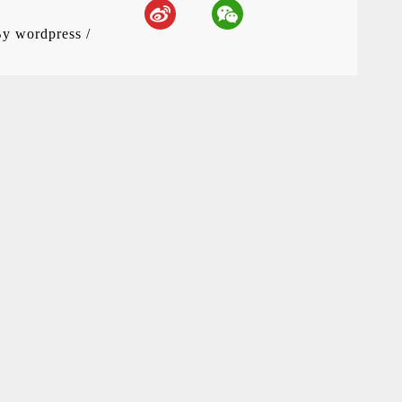
By
wordpress
/