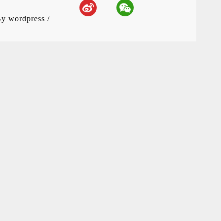
By
wordpress
/