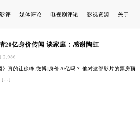
影评
媒体评论
电视剧评论
影视资源
关于
清20亿身价传闻 谈家庭：感谢陶虹
阅 2,986
真的让徐峥[微博]身价20亿吗？ 他对这部影片的票房预
[…]