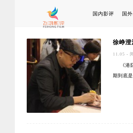
国内影评
国外
徐峥澄
11.05 - 
《港囧》
期到底是 