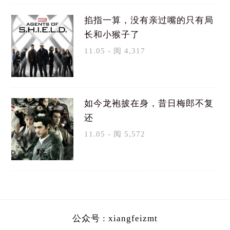
掐指一算，没有亲过嘴的只有局
长和小猴子了
11.05 - 阅 4,317
如今龙袍披在身，昔日梅郎不复
还
11.05 - 阅 5,572
公众号 : xiangfeizmt