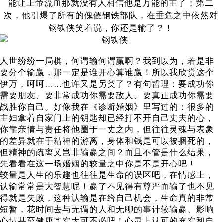
能让上帝流血那就没有人相信他是万能的主了；第二
次，他引爆了所有的傀儡钢铁部队，在垂危之中依然对
钢铁侠笑着说，你还是输了？！
人世纷纷一局棋，何谓输何谓赢啊？我到以为，若是非
要分个输赢，那一定是谁开心算谁赢！所以我欣赏这个
伊万，呵呵……也许又是另类了？有句哲理：要成功你
需要朋友、要非常成功你需要敌人、要真正成功你需要
战胜你自己。好像我在《诊断婚姻》里写过的：很多的
主妇拿着自家门上的钥匙却已经打不开自己丈夫的心，
你靠亲情与责任将他圈于一丈之内，但往往灵魂与表象
的差异就在于精神的游离，身体和钱是可以被捆死的，
但精神的疏离又岂非输赢之间？而且不管是什么结果，
先看看在这一场婚姻的较量之中你是不是开心吧！
较量是人生的乐趣也往往是生命的误区吧，在情感上，
认输常常是大智慧呢！赢了不见得有尊严而输了也不见
得就是失败，这种认输是在给自己机会，生命真的非常
短暂，花时间去与无谓的人和无聊的事计较输赢、影响
心情甚至健康其实大可不必吧！心灵上认可的充实和自