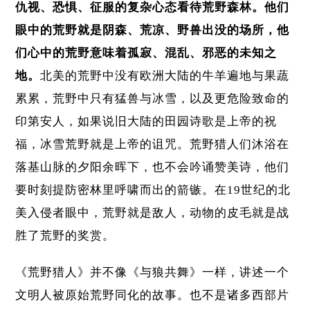
仇视、恐惧、征服的复杂心态看待荒野森林。他们
眼中的荒野就是阴森、荒凉、野兽出没的场所，他
们心中的荒野意味着孤寂、混乱、邪恶的未知之
地。
北美的荒野中没有欧洲大陆的牛羊遍地与果蔬
累累，荒野中只有猛兽与冰雪，以及更危险致命的
印第安人，如果说旧大陆的田园诗歌是上帝的祝
福，冰雪荒野就是上帝的诅咒。荒野猎人们沐浴在
落基山脉的夕阳余晖下，也不会吟诵赞美诗，他们
要时刻提防密林里呼啸而出的箭镞。在19世纪的北
美入侵者眼中，荒野就是敌人，动物的皮毛就是战
胜了荒野的奖赏。
《荒野猎人》并不像《与狼共舞》一样，讲述一个
文明人被原始荒野同化的故事。也不是诸多西部片