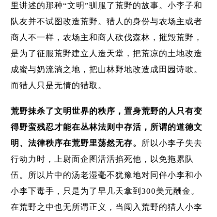
里讲述的那种“文明”驯服了荒野的故事。小李子和
队友并不试图改造荒野。猎人的身份与农场主或者
商人不一样，农场主和商人砍伐森林，摧毁荒野，
是为了征服荒野建立人造天堂，把荒凉的土地改造
成蜜与奶流淌之地，把山林野地改造成田园诗歌。
而猎人只是无情的猎取。
荒野抹杀了文明世界的秩序，置身荒野的人只有变
得野蛮残忍才能在丛林法则中存活，所谓的道德文
明、法律秩序在荒野里荡然无存。
所以小李子失去
行动力时，上尉面企图活活掐死他，以免拖累队
伍。所以片中的汤老湿毫不犹豫地对同伴小李和小
小李下毒手，只是为了早几天拿到300美元酬金。
在荒野之中也无所谓正义，当闯入荒野的猎人小李