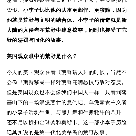
悬崖，拖着残躯在冰雪世界里活下来，并最终报仇
雪恨。
小李子远比他的队友更彪悍、更狡黠，因为
他就是荒野与文明的结合体。小李子的传奇就是新
大陆的入侵者在荒野中肆意掠夺，同时也接受了荒
野的惩罚与同化的故事。
美国观众眼中的荒野是什么？
今天的美国观众在看《荒野猎人》的时候，当然不
会像早期新移民一样对荒野充满恐惧与敌对态度。
但是美国观众也不会像我们中国人一样，只看到落
基山下的一场浪漫悲壮的复仇记。单凭素食主义者
的小李子活剥生鱼、与熊共舞和生撕牦牛的八卦，
还不足以横扫金球奖和奥斯卡。这一部小李子历险
记其实说的是第一代北美移民的荒野故事。