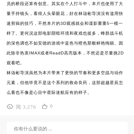
员的桥段还算有创意。其实在个人打斗中，本片也使用了大
量手持镜头，看得人头晕眼花，好在林诣彬导演没有滥用快
速剪辑的技巧，不然本片的3D观感就会和谍影重重5一模一
样了。更何况这部电影阴暗环境和夜戏也挺多，蜂群战斗机
的深色调也不如安德的游戏中蓝色与橙色那般鲜艳绚丽。因
此除非热衷IMAX或者ReadD高亮版本，不然还是尽量挑2D
观看吧。
林诣彬导演虽然为本片带来了更快的节奏和更多空战与动作
元素，但他毕竟不是这个系列的救命良药，这部超越星辰怎
么看也不像是心目中星际迷航应有的样子。
0
阅 3,276