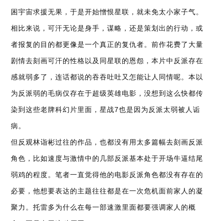
困宇宙求援无果，于是开始憎恨星联，就未免太小家子气。
相比来说，可汗无论是身手，谋略，还是策划出的行动，或
者报复的目的都更像是一个真正的复仇者。前作花费了大量
剧情去刻画可汗的性格以及同星联的恩怨，本片中反派存在
感就弱多了，连话都说的吞吞吐吐又怎能让人同情呢。本以
为反派弱的毛病仅存在于超级英雄电影，没想到这么快都传
染到这些老牌科幻片里面，星战7也是因为反派太弱被人诟
病。
但反观林诣彬过往的作品，也都没有用太多篇幅去刻画反派
角色，比如速度与激情中的几部反派基本处于开场牛逼结尾
弱鸡的程度。笔者一直觉得他的电影反派角色都没有存在的
必要，他想要表达的主题往往都是在一次危机面前家人的凝
聚力。托雷多为什么在每一部速激里面都要强调家人的概