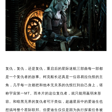
复仇，复仇，还是复仇，重启后的星际迷航三部曲每一部都
是一个复仇者的故事。柯克船长还真是一位容易拉仇恨的主
角，几乎每一次都把和他本无关系的仇恨扛到自己身上，堪
称宇宙第一MT。而本片的这位复仇者，就只能用羸弱来形
容。和暗黑无界的复仇者可汗类似，超越星辰中的爱迪生也
想搞垮整个星际联邦。但爱迪生仅仅是因为执行探索任务被