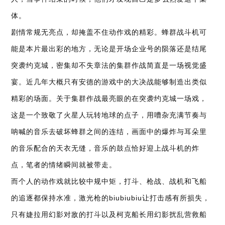
体。
剧情常规无亮点，却掩盖不住动作戏的精彩。蜂群战斗机可
能是本片最出彩的地方，无论是开场企业号的陨落还是结尾
突袭约克城，密集却不失章法的集群作战简直是一场视觉盛
宴。近几年大概只有安德的游戏中的大决战能够制造出类似
精彩的场面。关于集群作战最亮眼的在突袭约克城一场戏，
这是一个致敬了火星人玩转地球的点子，用嘈杂充满节奏与
呐喊的音乐去破坏蜂群之间的连结，画面中的爆炸与耳朵里
的音乐配合的天衣无缝，音乐的鼓点恰好迎上战斗机的炸
点，笔者的情绪瞬间就被带走。
而个人的动作戏就比较中规中矩，打斗、枪战、战机和飞船
的追逐都保持水准，激光枪的biubiubiu让打击感有所损失，
只有婕拉用幻影对敌的打斗以及柯克船长用幻影扰乱营救船