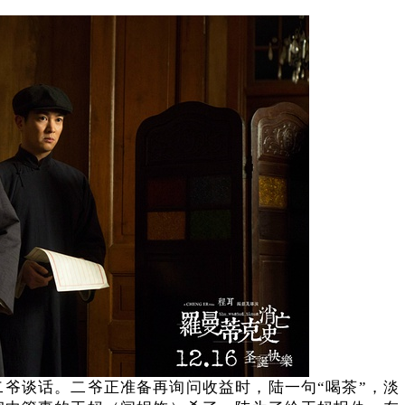
爷谈话。二爷正准备再询问收益时，陆一句“喝茶”，淡