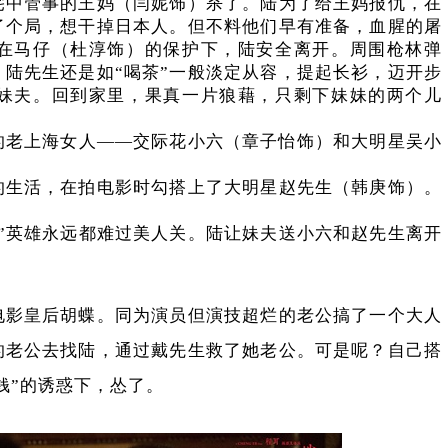
宅中管事的王妈（闫妮饰）杀了。陆为了给王妈报仇，在
了个局，想干掉日本人。但不料他们早有准备，血腥的屠
在马仔（杜淳饰）的保护下，陆安全离开。周围枪林弹
陆先生还是如“喝茶”一般淡定从容，提起长衫，迈开步
妹夫。回到家里，果真一片狼藉，只剩下妹妹的两个儿
的老上海女人——交际花小六（章子怡饰）和大明星吴小
的生活，在拍电影时勾搭上了大明星赵先生（韩庚饰）。
。
”英雄永远都难过美人关。陆让妹夫送小六和赵先生离开
电影皇后胡蝶。同为演员但演技超烂的老公搞了一个大人
的老公去找陆，通过戴先生救了她老公。可是呢？自己搭
钱”的诱惑下，怂了。