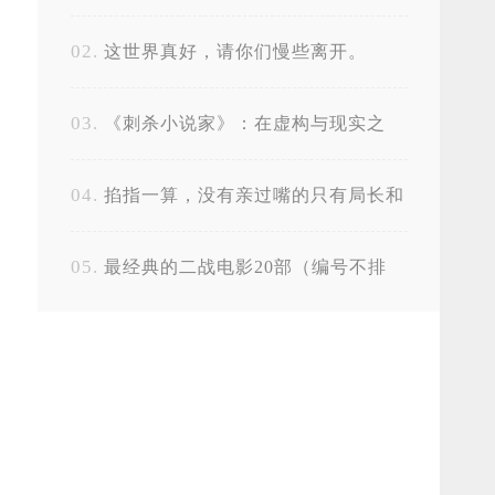
这世界真好，请你们慢些离开。
《刺杀小说家》：在虚构与现实之
间，寻找存在的意义
掐指一算，没有亲过嘴的只有局长和
小猴子了
最经典的二战电影20部（编号不排
名）