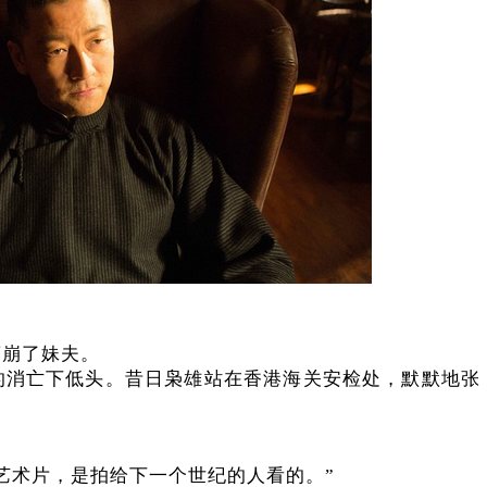
营崩了妹夫。
的消亡下低头。昔日枭雄站在香港海关安检处，默默地张
”
艺术片，是拍给下一个世纪的人看的。”