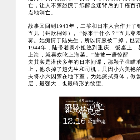
亡，让人不禁恐慌于纸醉金迷背后的千疮百
点地消亡。
故事又回到1943年，二爷和日本人合作开
五儿（钟欣桐饰）。“你来干什么？”五儿穿
雾。她痴情于陆先生，所以情愿被干掉，也
1944年，陆带着吴小姐逃到重庆。饭桌上
上海，就喜欢吃上海菜。”陆被一语惊醒—
夫其实是潜伏多年的日本间谍，那颗子弹瞄
上，他杀掉了赵先生和司机，只因小六美艳
夫将小六囚禁在地下室，为她擦拭身体，做
层，最强大，也最畸形的欲望。