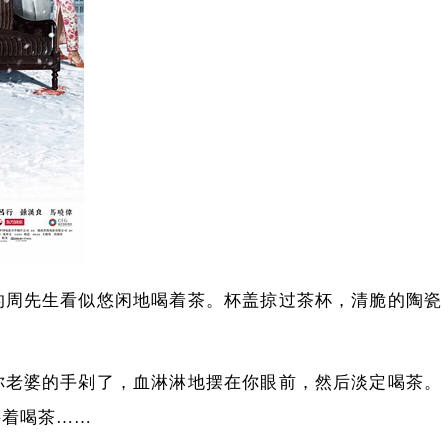
的周先生看似悠闲地喝着茶。杯盖掠过茶杯，清脆的陶瓷
。
你老婆的手剁了，血淋淋地摆在你眼前，然后淡定喝茶。
接着喝茶……