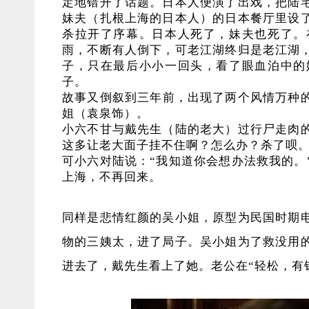
定地错开了话题。日本人便演了出戏，把陆
妹夫（扎根上海的日本人）的日本餐厅里设
杀拉开了序幕。日本人死了，妹夫也死了。
雨，不断有人倒下，可老江湖终归是老江湖，
子，只在最后小小一回头，看了眼血泊中的
子。
故事又倒叙到三年前，出现了两个风情万种
姐（袁泉饰）。
小六不甘与戴先生（陆的老大）过行尸走肉
这多让老大面子挂不住啊？怎么办？杀了呗
可小六对陆说：“我知道你会想办法救我的。
上海，不再回来。
同样是悲情红颜的吴小姐，原型为民国时期
物的三姨太，进了局子。吴小姐为了救没用
进去了，戴先生看上了她。老公在“轻松，有