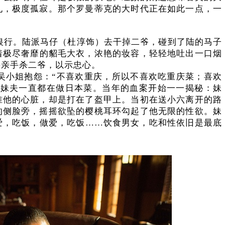
孔，极度孤寂。那个罗曼蒂克的大时代正在如此一点，一
了银行。陆派马仔（杜淳饰）去干掉二爷，碰到了陆的马子
着极尽奢靡的貂毛大衣，浓艳的妆容，轻轻地吐出一口烟
要亲手杀二爷，以示忠心。
，吴小姐抱怨：“不喜欢重庆，所以不喜欢吃重庆菜；喜欢
—妹夫一直都在做日本菜。当年的血案开始一一揭秘：妹
准他的心脏，却是打在了盔甲上。当初在送小六离开的路
的侧脸旁，摇摇欲坠的樱桃耳环勾起了他无限的性欲。妹
爱，吃饭，做爱，吃饭……饮食男女，吃和性依旧是最底