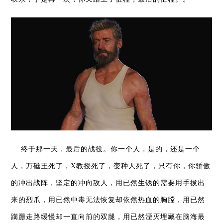
终于那一天，最后的战役。你一个人，是的，还是一个
人，万磁王死了，X教授死了，变种人死了，只有你，你骄傲
的冲出战阵，坚定的冲向敌人，用已然生锈的需要用手拔出
来的烈爪，用已然中毒无法恢复却依然热血的胸膛，用已然
蹒跚走路缓慢却一直向前的双腿，用已然湮灭埋藏在脑海最