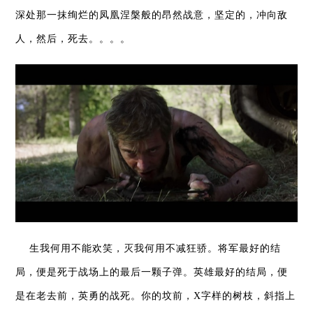
深处那一抹绚烂的凤凰涅槃般的昂然战意，坚定的，冲向敌
人，然后，死去。。。。
生我何用不能欢笑，灭我何用不减狂骄。将军最好的结
局，便是死于战场上的最后一颗子弹。英雄最好的结局，便
是在老去前，英勇的战死。你的坟前，X字样的树枝，斜指上