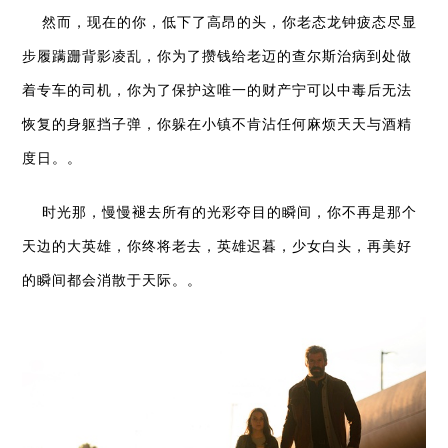
然而，现在的你，低下了高昂的头，你老态龙钟疲态尽显
步履蹒跚背影凌乱，你为了攒钱给老迈的查尔斯治病到处做
着专车的司机，你为了保护这唯一的财产宁可以中毒后无法
恢复的身躯挡子弹，你躲在小镇不肯沾任何麻烦天天与酒精
度日。。
时光那，慢慢褪去所有的光彩夺目的瞬间，你不再是那个
天边的大英雄，你终将老去，英雄迟暮，少女白头，再美好
的瞬间都会消散于天际。。