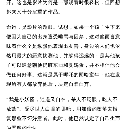
开。这也是影片为何是一部观看时很轻松，但回想
起来又十分沉重的作品。
命运，是影片的题眼。试想，如果一个孩子生下来
便因为自己的出身遭受唾骂与囚禁，这对他而言意
味着什么？是纵然他表现出友善，身边的人们也依
然用最大的恶意揣测他，并躲得远远的；是其他孩
子可以肆意朝他扔脏东西和臭鸡蛋，并不相信他会
做任何好事。这就是属于哪吒的阴暗童年：他在发
现所有人都放弃他后，决定自暴自弃。
“我是小妖怪，逍遥又自在，杀人不眨眼，吃人不
放盐”。受尽世人白眼的哪吒，用加倍的堕落去报
复那些不怀好意者。此时，他已然认定了自己生而
为恶魔的命运。