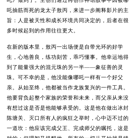
吒》做到了。主创们通过再创作神话故事中因被哪
吒抽筋而死的龙太子敖丙，来进一步阐释影片的主
旨：人是被天性和成长环境共同决定的，后者在很
多时候起到的作用往往更大。
在新的版本里，敖丙一出场便是自带光环的好学
生，心地善良，练功刻苦，乖巧懂事。他幸运地得
到了能量强大的混元珠的另一半——象征善的灵
珠。可不幸的是，他没能像哪吒一样有一个好父
亲。从始至终，他都被当作龙族复兴的一件工具。
他要背负起整个家族的荣誉和未来，而父亲从来没
有想过这是否是他能够承受的。这是他在做出冰封
陈塘关、灭口所有人的疯狂之举时，心中迈不过的
一道坎：他应该完成父王、完成师父的嘱托，这是