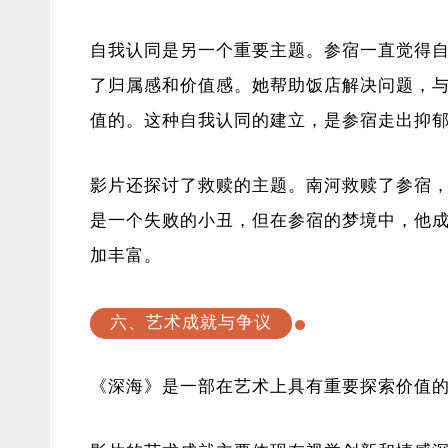
自我认同是另一个重要主题。参宿一直觉得
了归属感和价值感。她帮助饭店解决问题，
值的。这种自我认同的建立，是参宿走出抑
影片还探讨了救赎的主题。南河救赎了参宿
是一个失败的小丑，但在参宿的梦境中，他
加丰富。
六、艺术成就与争议
《深海》是一部在艺术上具有重要探索价值