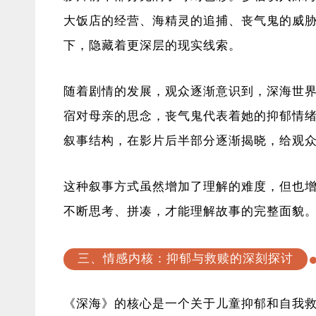
大饭店的经营、海精灵的追捕、丧气鬼的威
下，隐藏着更深层的现实线索。
随着剧情的发展，观众逐渐意识到，深海世
宿对母亲的思念，丧气鬼代表着她的抑郁情绪
叙事结构，在影片后半部分逐渐揭晓，给观
这种叙事方式虽然增加了理解的难度，但也
不断思考、拼凑，才能理解故事的完整面貌
三、情感内核：抑郁与救赎的深刻探讨
《深海》的核心是一个关于儿童抑郁和自我