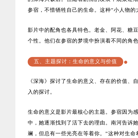
参宿，不惜牺牲自己的生命。这种”小人物的
影片中的配角也各具特色。老金、阿花、糖
个性。他们在参宿的梦境中扮演着不同的角
五、主题探讨：生命的意义与价值
《深海》探讨了生命的意义、存在的价值、
入的探讨。
生命的意义是影片最核心的主题。参宿因为
中，她逐渐找到了活下去的理由。南河告诉她
斓，但总有一些光亮在等着你。”这种对生命