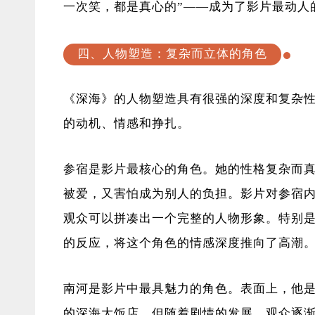
一次笑，都是真心的”——成为了影片最动人
四、人物塑造：复杂而立体的角色
《深海》的人物塑造具有很强的深度和复杂
的动机、情感和挣扎。
参宿是影片最核心的角色。她的性格复杂而
被爱，又害怕成为别人的负担。影片对参宿
观众可以拼凑出一个完整的人物形象。特别
的反应，将这个角色的情感深度推向了高潮
南河是影片中最具魅力的角色。表面上，他
的深海大饭店。但随着剧情的发展，观众逐