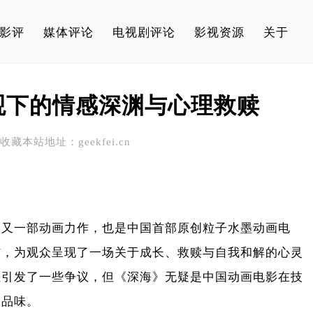
影评
媒体评论
电视剧评论
影视资源
关于
观下的情感深渊与心理救赎
 请收藏本站地址：geekfei.cn
的又一部动画力作，也是中国首部原创粒子水墨动画电
核，为观众呈现了一场关于成长、救赎与自我和解的心灵
性引发了一些争议，但《深海》无疑是中国动画电影在技
和品味。