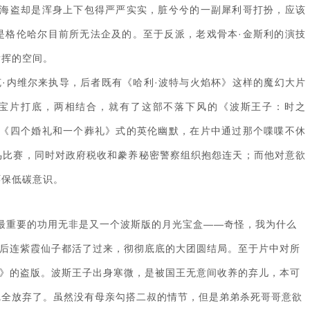
的海盗却是浑身上下包得严严实实，脏兮兮的一副犀利哥打扮，应该
是格伦哈尔目前所无法企及的。至于反派，老戏骨本·金斯利的演技
发挥的空间。
内维尔来执导，后者既有《哈利·波特与火焰杯》这样的魔幻大片
探宝片打底，两相结合，就有了这部不落下风的《波斯王子：时之
是《四个婚礼和一个葬礼》式的英伦幽默，在片中通过那个喋喋不休
鸟比赛，同时对政府税收和豢养秘密警察组织抱怨连天；而他对意欲
环保低碳意识。
最重要的功用无非是又一个波斯版的月光宝盒——奇怪，我为什么
最后连紫霞仙子都活了过来，彻彻底底的大团圆结局。至于片中对所
伊》的盗版。波斯王子出身寒微，是被国王无意间收养的弃儿，本可
完全放弃了。虽然没有母亲勾搭二叔的情节，但是弟弟杀死哥哥意欲