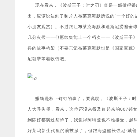
现在看来，《波斯王子：时之刃》倒是一部做得很出
出，应该说达到了制片人布莱克海默所说的“一个好的
小朋友观赏）。不过跟让布莱克海默和迪斯尼捞遍全
几分火候——但愿续集能上一个档次——《波斯王子
兵的故事构架（不要忘记布莱克海默也是《国家宝藏
尼就擎等着收钱吧。
赚钱是板上钉钉的事了，要说弱，《波斯王子：时之
人大呼失望，看来，这位还没来得及红起来的007邦
到陈好都演过貂蝉了，我觉得阿特登也不难接受，起
好莱坞新生代里的演技派了，但跟海盗船长强尼·戴