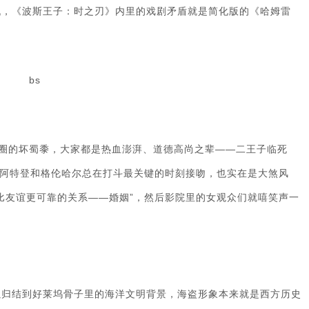
仇，《波斯王子：时之刃》内里的戏剧矛盾就是简化版的《哈姆雷
的坏蜀黍，大家都是热血澎湃、道德高尚之辈——二王子临死
而阿特登和格伦哈尔总在打斗最关键的时刻接吻，也实在是大煞风
比友谊更可靠的关系——婚姻”，然后影院里的女观众们就嘻笑声一
归结到好莱坞骨子里的海洋文明背景，海盗形象本来就是西方历史