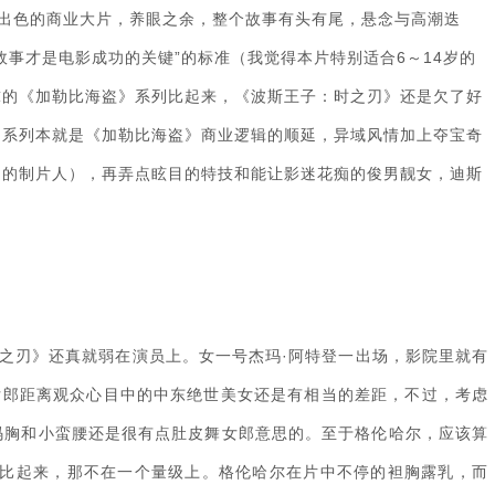
色的商业大片，养眼之余，整个故事有头有尾，悬念与高潮迭
故事才是电影成功的关键”的标准（我觉得本片特别适合6～14岁的
球的《加勒比海盗》系列比起来，《波斯王子：时之刃》还是欠了好
》系列本就是《加勒比海盗》商业逻辑的顺延，异域风情加上夺宝奇
》的制片人），再弄点眩目的特技和能让影迷花痴的俊男靓女，迪斯
刃》还真就弱在演员上。女一号杰玛·阿特登一出场，影院里就有
女郎距离观众心目中的中东绝世美女还是有相当的差距，不过，考虑
码胸和小蛮腰还是很有点肚皮舞女郎意思的。至于格伦哈尔，应该算
普比起来，那不在一个量级上。格伦哈尔在片中不停的袒胸露乳，而