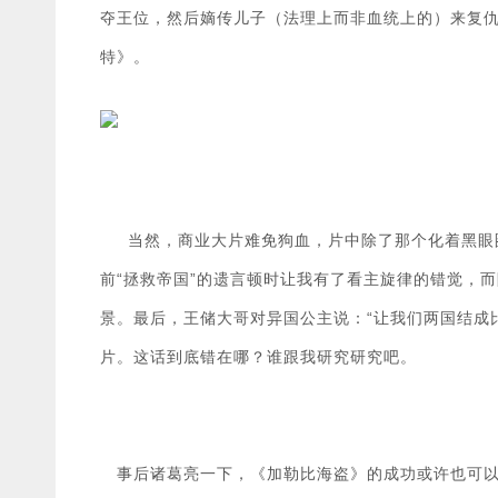
夺王位，然后嫡传儿子（法理上而非血统上的）来复
特》。
当然，商业大片难免狗血，片中除了那个化着黑眼圈
前“拯救帝国”的遗言顿时让我有了看主旋律的错觉，
景。最后，王储大哥对异国公主说：“让我们两国结成
片。这话到底错在哪？谁跟我研究研究吧。
事后诸葛亮一下，《加勒比海盗》的成功或许也可以