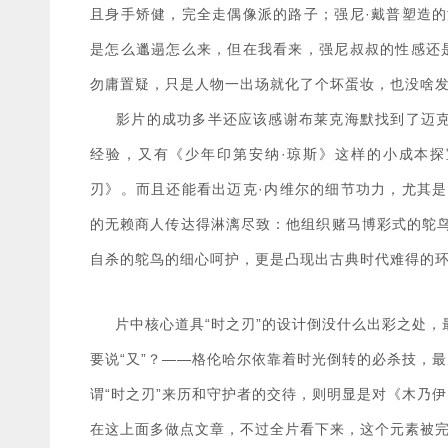
且身手矫健，完全走偶像派的路子；强尼·戴普塑造
是怎么邋遢怎么来，但在我看来，强尼叔叔的性感还
勿庸置疑，只是人物一出场就化了个坏蛋妆，也没啥
影片的成功多半还应该感谢布莱克海默找到了迈克·
经验，又有《少年印第安纳·琼斯》这样的小成本
刃》。而且还能看出迈克·内维尔的细节功力，尤其
的无赖商人传达得淋漓尽致：他组织赌马博彩式的鸵
自杀的鸵鸟的细心呵护，更是凸现出古典时代难得的
片中核心道具“时之刃”的设计倒没什么出彩之处，
要说“又”？——格伦哈尔依靠着时光倒转的必杀技，
谓“时之刃”来历和守护者的交待，则明显是对《木乃
在这上面多做点文章，不过全片看下来，这个元素被