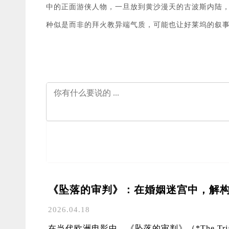
中的正面游侠人物，一旦放到黄沙漫天的古波斯内陆
种似是而非的拜火教异端气质，可能也让好莱坞的叙
《坠落的审判》：在婚姻迷宫中，解
2026.04.18
在当代欧洲电影中，《坠落的审判》（*The Trial o