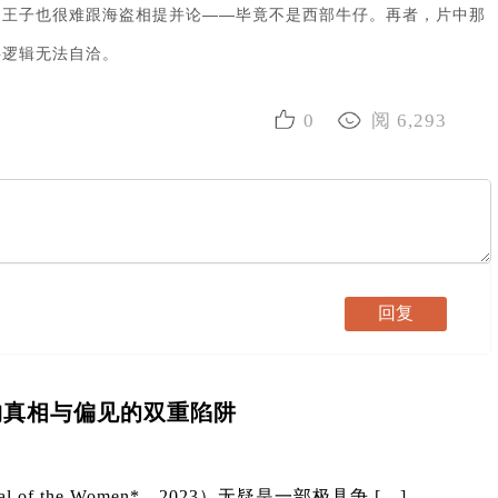
，王子也很难跟海盗相提并论——毕竟不是西部牛仔。再者，片中那
事逻辑无法自洽。
0
阅 6,293
构真相与偏见的双重陷阱
f the Women*，2023）无疑是一部极具争 […]