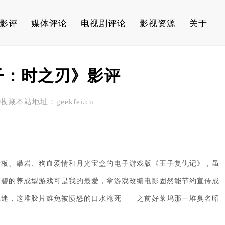
影评
媒体评论
电视剧评论
影视资源
关于
子：时之刃》影评
 请收藏本站地址：geekfei.cn
滑板、攀岩、狗血爱情和月光宝盒的电子游戏版《王子复仇记》，虽
育碧的养成型游戏可是我的最爱，拿游戏改编电影固然能节约宣传成
戏迷，这堆胶片难免被愤怒的口水淹死——之前好莱坞那一堆臭名昭