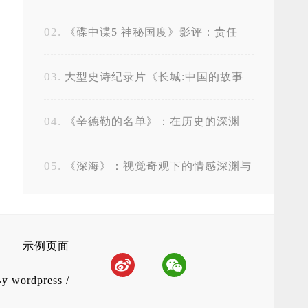
《碟中谍5 神秘国度》影评：责任
大型史诗纪录片《长城:中国的故事
The Great Wall》全12集
《辛德勒的名单》：在历史的深渊
中，寻找人性的微光
《深海》：视觉奇观下的情感深渊与
心理救赎
示例页面
By
wordpress
/