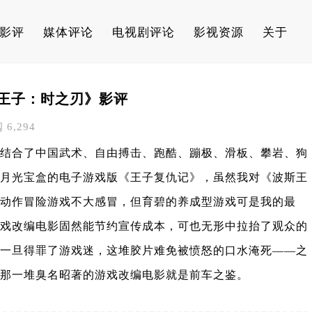
影评
媒体评论
电视剧评论
影视资源
关于
王子：时之刃》影评
阅 6,294
结合了中国武术、自由搏击、跑酷、蹦极、滑板、攀岩、狗
月光宝盒的电子游戏版《王子复仇记》，虽然我对《波斯王
动作冒险游戏不大感冒，但育碧的养成型游戏可是我的最
戏改编电影固然能节约宣传成本，可也无形中拉抬了观众的
一旦得罪了游戏迷，这堆胶片难免被愤怒的口水淹死——之
那一堆臭名昭著的游戏改编电影就是前车之鉴。