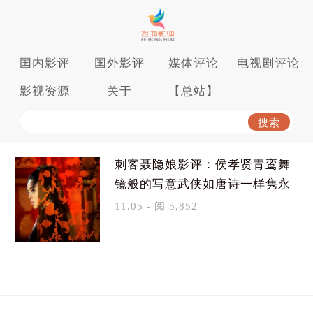
国内影评
国外影评
媒体评论
电视剧评论
影视资源
关于
【总站】
刺客聂隐娘影评：侯孝贤青鸾舞
镜般的写意武侠如唐诗一样隽永
11.05 - 阅 5,852