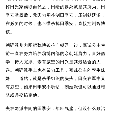
掉田氏家族取而代之，田绪的暴死就是其所为。田
季安掌权后，元氏力图控制田季安，压制朝廷派，
在必要的时候，也不惜杀掉田季安，直接控制魏博
镇。
朝廷派则力图把魏博镇拉向朝廷一边，嘉诚公主生
前一直在努力培养魏博内部的亲朝廷势力，喜好儒
学、待人宽厚、素有威望的田兴是其最适合的人
选。朝廷派手上也有暴力工具，嘉诚公主的孪生妹
妹——道姑，就是杀手组织的头头；田兴在军中又
有威望，如果田季安不听话，朝廷派也可以通过暗
杀或兵变搞定他。
夹在两派中间的田季安，年轻气盛，但没什么政治