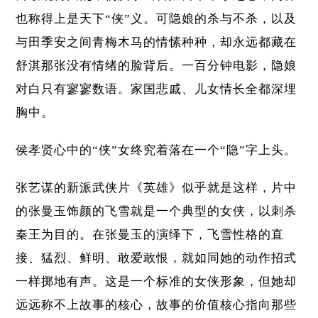
也称得上是天下“侠”义。可隐娘的杀与不杀，以及
与田季安之间青梅木马的情愫种种，却永远都藏在
舒淇那张没有情绪的脸背后。一百分钟电影，隐娘
对白只有寥寥数语。家国悲戚、儿女情长全都深埋
胸中。
侯孝贤心中的“侠”女终究着落在一个“隐”字上头。
张艺谋的新派武侠片《英雄》似乎就是这样，片中
的张曼玉饰颜的飞雪就是一个典型的女侠，以刺杀
秦王为目的。在张曼玉的演绎下，飞雪性格的直
接、猛烈、鲜明、敢爱敢恨，就如同她的动作招式
一样掷地有声。这是一个标准的女侠形象，但她却
远远称不上故事的核心，故事的价值核心指向那些