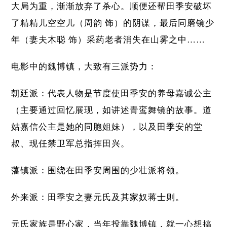
大局为重，渐渐放弃了杀心。顺便还帮田季安破坏
了精精儿空空儿（周韵 饰）的阴谋，最后同磨镜少
年（妻夫木聪 饰）采药老者消失在山雾之中……
电影中的魏博镇，大致有三派势力：
朝廷派：代表人物是节度使田季安的养母嘉诚公主
（主要通过回忆展现，如讲述青鸾舞镜的故事。道
姑嘉信公主是她的同胞姐妹），以及田季安的堂
叔、现任禁卫军总指挥田兴。
藩镇派：围绕在田季安周围的少壮派将领。
外来派：田季安之妻元氏及其家奴蒋士则。
元氏家族是野心家，当年投靠魏博镇，就一心想搞