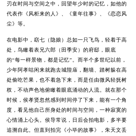
刃在时间与空间之中，回望年少时的记忆，如他的
代表作《风柜来的人》、《童年往事》、《恋恋风
尘》等。
在电影中，窈七（隐娘）总如一只飞鸟，轻着于高
处，鸟瞰着表兄六郎（田季安）的府邸，眼底
的“每一样景物，都是记忆”。而半个多世纪以前，
少年阿孝咕闲来就跑去城隍庙，翻墙、踏树躲在高
处偷吃芒果，也不着急下来，而是任由微风轻抚树
杈，不动声色地俯瞰着眼底涌动的人流。就在那个
时候，侯孝贤忽然感到时间停了下来，能有一个角
度，看见他自己所身处的时间与空间，一种寂寞的
心情涌上心头。侯导常说，日后会拍电影，多半要
追溯自此。但直到拍完《小毕的故事》，朱天文丢