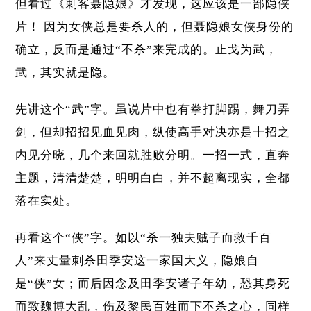
但看过《刺客聂隐娘》才发现，这应该是一部隐侠
片！ 因为女侠总是要杀人的，但聂隐娘女侠身份的
确立，反而是通过“不杀”来完成的。止戈为武，
武，其实就是隐。
先讲这个“武”字。虽说片中也有拳打脚踢，舞刀弄
剑，但却招招见血见肉，纵使高手对决亦是十招之
内见分晓，几个来回就胜败分明。一招一式，直奔
主题，清清楚楚，明明白白，并不超离现实，全都
落在实处。
再看这个“侠”字。如以“杀一独夫贼子而救千百
人”来丈量刺杀田季安这一家国大义，隐娘自
是“侠”女；而后因念及田季安诸子年幼，恐其身死
而致魏博大乱，伤及黎民百姓而下不杀之心，同样