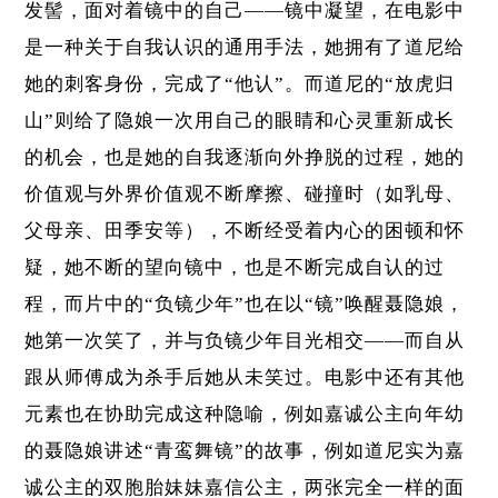
发髻，面对着镜中的自己——镜中凝望，在电影中
是一种关于自我认识的通用手法，她拥有了道尼给
她的刺客身份，完成了“他认”。而道尼的“放虎归
山”则给了隐娘一次用自己的眼睛和心灵重新成长
的机会，也是她的自我逐渐向外挣脱的过程，她的
价值观与外界价值观不断摩擦、碰撞时（如乳母、
父母亲、田季安等），不断经受着内心的困顿和怀
疑，她不断的望向镜中，也是不断完成自认的过
程，而片中的“负镜少年”也在以“镜”唤醒聂隐娘，
她第一次笑了，并与负镜少年目光相交——而自从
跟从师傅成为杀手后她从未笑过。电影中还有其他
元素也在协助完成这种隐喻，例如嘉诚公主向年幼
的聂隐娘讲述“青鸾舞镜”的故事，例如道尼实为嘉
诚公主的双胞胎妹妹嘉信公主，两张完全一样的面