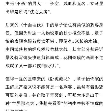
主张“不杀”的男人——长空、残血和无名，立马显
出谁是所谓“侠之大者”。
后来的《十面埋伏》中的章子怡也有类似的刺客身
份。但因为对这一人物设定的核心概念不足，章子
怡的表现也跟着疲软不堪，即便有3米长的水袖、
中国武侠片的经典桥段竹林大战，却大部分都是近
景及特写镜头快速剪辑而成，花团锦簇的画面不过
成就了又一部武侠“糖水片”。
值得一提的是李安的《卧虎藏龙》，章子怡饰演的
玉娇龙严格来说不能算是一名刺客，虽然有着形迹
可疑的身份，并盗取了青冥剑，可那大多是出于一
种“世界那么大，我想去看看”的初生牛犊不怕虎的