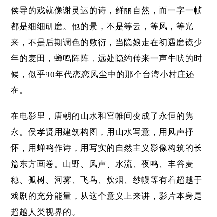
侯导的戏就像谢灵运的诗，鲜丽自然，而一字一帧
都是细细研磨。他的景，不是等云，等风，等光
来，不是后期调色的敷衍，当隐娘走在初遇磨镜少
年的麦田，蝉鸣阵阵，远处隐约传来一声牛吠的时
候，似乎90年代恋恋风尘中的那个台湾小村庄还
在。
在电影里，唐朝的山水和宮帷间变成了永恒的隽
永。侯孝贤用建筑构图，用山水写意，用风声抒
怀，用蝉鸣作诗，用写实的自然主义影像构筑的长
篇东方画卷。山野、风声、水流、夜鸣、丰谷麦
穗、孤树、河雾、飞鸟、炊烟、纱幔等有着超越于
戏剧的充分能量，从这个意义上来讲，影片本身是
超越人类视界的。