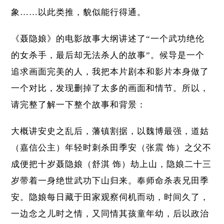
象……以此类推，貌似能行得通。
《聂隐娘》的电影故事大纲讲述了“一个武功绝伦
的女杀手，最后却无法杀人的故事”。候导是一个
追求画面完美的人，我把本片剧本和影片本身做了
一个对比，发现删掉了太多的画面和情节。所以，
请完整了解一下整个故事和背景：
大概讲安史之乱后，藩镇割据，以魏博最强，道姑
（嘉信公主）年轻时刺杀田季安（张震 饰）之父不
成便把十岁聂隐娘（舒淇 饰）劫上山，隐娘二十三
岁带着一身绝世武功下山归来。奉师命杀表兄田季
安。隐娘每日藏于田家观察伺机而动，时间久了，
一边念之儿时之情，又同情其孩童年幼，后以政治