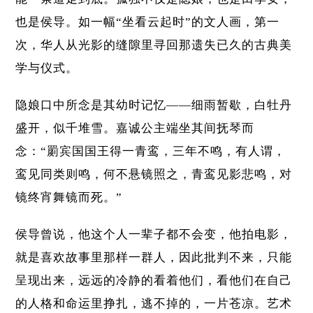
也是侯导。如一幅“坐看云起时”的文人画，第一
次，华人从光影的缝隙里寻回那遗失已久的古典美
学与仪式。
隐娘口中所念是其幼时记忆——细雨暂歇，白牡丹
盛开，似千堆雪。嘉诚公主端坐其间抚琴而
念：“罽宾国国王得一青鸾，三年不鸣，有人谓，
鸾见同类则鸣，何不悬镜照之，青鸾见影悲鸣，对
镜终宵舞镜而死。”
侯导曾说，他这个人一辈子都不会变，他拍电影，
就是喜欢故事里那样一群人，因此批判不来，只能
呈现出来，远远的冷静的看着他们，看他们在自己
的人格和命运里挣扎，逃不掉的，一片苍凉。艺术