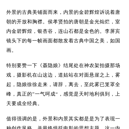
外景的古典美铺面而来，内景的金碧辉煌诉说着唐
朝的开放和胸襟。侯孝贤拍的唐朝是金光灿烂，室
内金碧辉煌，银杏谷，连山石都是金色的。李屏宾
镜头下的每一帧画面都散发着古典中国之美，如国
画。
特别要赞一下《聂隐娘》结尾处在神农架拍摄那场
戏，摄影机在山这边，道姑站在对面悬崖之上，雾
起，隐娘徐徐走来，请辞，离去，至此雾已笼罩全
峰，真正的”一气呵成“，感觉是天时地利俱到，上
天要成全经典。
值得强调的是，外景和内景其实都是是为了表现一
种创作风格，并最终烘托电影的思想主题。这一内