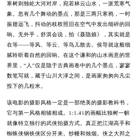
寒树则独屹大河对岸，宛若林云山水，一派荒寒气
象。忽有几个舞动的墨点，那是三两只寒鸦，一时
振翅远飞，抖动的枝杈照旧在空气中发出细碎的回
响。无外乎，舒淇会说，拍《聂隐娘》，其实就是
在等——等风、等云、等鸟儿散去。侯导就这般细
腻聆听着自然的回响。在这个谦和的山水画意的世
界里，“人”仅是隐于古典画卷中的几个墨点，寥寥
数笔写就，藏于山川大泽之间，是画家匆匆向凡尘
投下的几粒米。
该电影的摄影风格一定是一部绝美的摄影教科书，
它与第一风格相辅相成。1:1.41的画幅比独树一帜
就像特立独行的武侠拍摄方式。真正把江湖高手和
蜘蛛侠钢铁侠区分开来。纱幔和烛烟。侠之大邦之