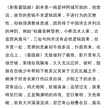
《刺客聂隐娘》剧本第一稿是钟阿城写就的，他曾
说，侯导的剪辑不求逻辑因果，不讲行为的完整
性，却独强调整体质感，因而得了中国诗文并列法
的神韵。例如“枯藤老树昏鸦，小桥流水人家，古
道西风瘦马”，三短句间并没有必然逻辑因果，但
并置一处，荒莽的意象却不假多说，扑面而来。在
这点上，《聂隐娘》无疑做到了极致。影片里有几
场空镜，萦绕在我脑海，久久无法忘怀。彼时，隐
娘在负镜少年帮助下救其父其舅于元氏乱贼之手，
栖身于田舍农家疗伤以求自保。夕阳之下的农舍，
背靠远山，鸡犬相闻，炊烟袅袅；远望过去，孩童
啼笑打闹，正是陶渊明的诗境。翌日黎明，天色将
晓，前有大河潺潺流淌，层峦青山相叠在后，孤岛