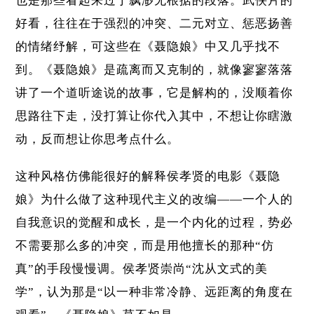
也是那些看起来过于飘渺无根据的段落。武侠片的
好看，往往在于强烈的冲突、二元对立、惩恶扬善
的情绪纾解，可这些在《聂隐娘》中又几乎找不
到。《聂隐娘》是疏离而又克制的，就像寥寥落落
讲了一个道听途说的故事，它是解构的，没顺着你
思路往下走，没打算让你代入其中，不想让你瞎激
动，反而想让你思考点什么。
这种风格仿佛能很好的解释侯孝贤的电影《聂隐
娘》为什么做了这种现代主义的改编——一个人的
自我意识的觉醒和成长，是一个内化的过程，势必
不需要那么多的冲突，而是用他擅长的那种“仿
真”的手段慢慢调。侯孝贤崇尚“沈从文式的美
学”，认为那是“以一种非常冷静、远距离的角度在