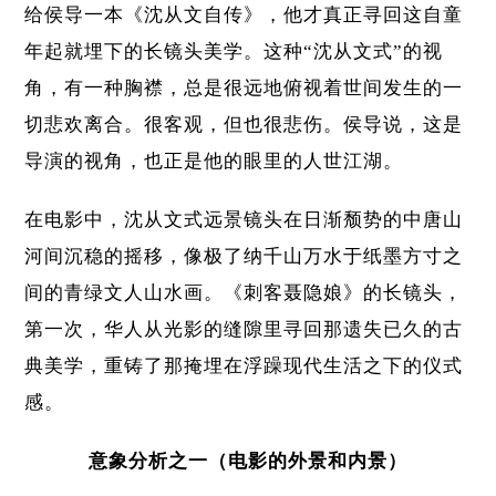
给侯导一本《沈从文自传》，他才真正寻回这自童
年起就埋下的长镜头美学。这种“沈从文式”的视
角，有一种胸襟，总是很远地俯视着世间发生的一
切悲欢离合。很客观，但也很悲伤。侯导说，这是
导演的视角，也正是他的眼里的人世江湖。
在电影中，沈从文式远景镜头在日渐颓势的中唐山
河间沉稳的摇移，像极了纳千山万水于纸墨方寸之
间的青绿文人山水画。《刺客聂隐娘》的长镜头，
第一次，华人从光影的缝隙里寻回那遗失已久的古
典美学，重铸了那掩埋在浮躁现代生活之下的仪式
感。
意象分析之一（电影的外景和内景）