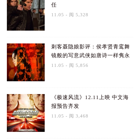
任
11.05 - 阅 5,328
刺客聂隐娘影评：侯孝贤青鸾舞
镜般的写意武侠如唐诗一样隽永
11.05 - 阅 5,856
《极速风流》12.11上映 中文海
报预告齐发
11.05 - 阅 3,468