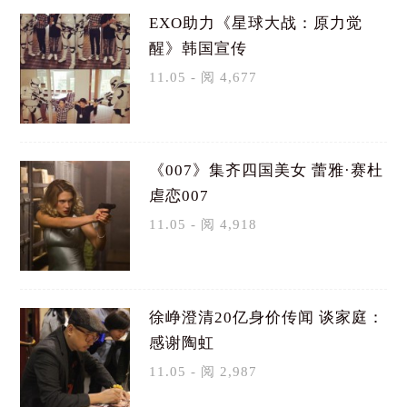
EXO助力《星球大战：原力觉
醒》韩国宣传
11.05 - 阅 4,677
《007》集齐四国美女 蕾雅·赛杜
虐恋007
11.05 - 阅 4,918
徐峥澄清20亿身价传闻 谈家庭：
感谢陶虹
11.05 - 阅 2,987