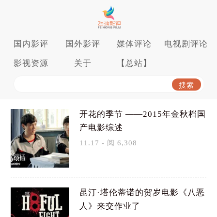
国内影评
国外影评
媒体评论
电视剧评论
影视资源
关于
【总站】
开花的季节 ——2015年金秋档国
产电影综述
11.17 - 阅 6,308
昆汀·塔伦蒂诺的贺岁电影《八恶
人》来交作业了