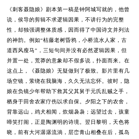
《刺客聂隐娘》剧本第一稿是钟阿城写就的，他曾
说，侯导的剪辑不求逻辑因果，不讲行为的完整
性，却独强调整体质感，因而得了中国诗文并列法
的神韵。例如“枯藤老树昏鸦，小桥流水人家，古
道西风瘦马”，三短句间并没有必然逻辑因果，但
并置一处，荒莽的意象却不假多说，扑面而来。在
这点上，《聂隐娘》无疑做到了极致。影片里有几
场空镜，萦绕在我脑海，久久无法忘怀。彼时，隐
娘在负镜少年帮助下救其父其舅于元氏乱贼之手，
栖身于田舍农家疗伤以求自保。夕阳之下的农舍，
背靠远山，鸡犬相闻，炊烟袅袅；远望过去，孩童
啼笑打闹，正是陶渊明的诗境。翌日黎明，天色将
晓，前有大河潺潺流淌，层峦青山相叠在后，孤岛