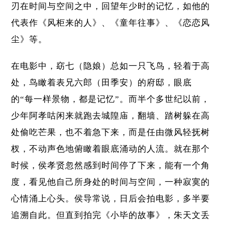
刃在时间与空间之中，回望年少时的记忆，如他的
代表作《风柜来的人》、《童年往事》、《恋恋风
尘》等。
在电影中，窈七（隐娘）总如一只飞鸟，轻着于高
处，鸟瞰着表兄六郎（田季安）的府邸，眼底
的“每一样景物，都是记忆”。而半个多世纪以前，
少年阿孝咕闲来就跑去城隍庙，翻墙、踏树躲在高
处偷吃芒果，也不着急下来，而是任由微风轻抚树
杈，不动声色地俯瞰着眼底涌动的人流。就在那个
时候，侯孝贤忽然感到时间停了下来，能有一个角
度，看见他自己所身处的时间与空间，一种寂寞的
心情涌上心头。侯导常说，日后会拍电影，多半要
追溯自此。但直到拍完《小毕的故事》，朱天文丢