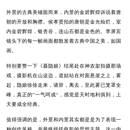
外景的古典美铺面而来，内景的金碧辉煌诉说着唐
朝的开放和胸襟。侯孝贤拍的唐朝是金光灿烂，室
内金碧辉煌，银杏谷，连山石都是金色的。李屏宾
镜头下的每一帧画面都散发着古典中国之美，如国
画。
特别要赞一下《聂隐娘》结尾处在神农架拍摄那场
戏，摄影机在山这边，道姑站在对面悬崖之上，雾
起，隐娘徐徐走来，请辞，离去，至此雾已笼罩全
峰，真正的”一气呵成“，感觉是天时地利俱到，上
天要成全经典。
值得强调的是，外景和内景其实都是是为了表现一
种创作风格，并最终烘托电影的思想主题。这一内