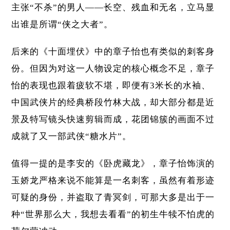
主张“不杀”的男人——长空、残血和无名，立马显
出谁是所谓“侠之大者”。
后来的《十面埋伏》中的章子怡也有类似的刺客身
份。但因为对这一人物设定的核心概念不足，章子
怡的表现也跟着疲软不堪，即便有3米长的水袖、
中国武侠片的经典桥段竹林大战，却大部分都是近
景及特写镜头快速剪辑而成，花团锦簇的画面不过
成就了又一部武侠“糖水片”。
值得一提的是李安的《卧虎藏龙》，章子怡饰演的
玉娇龙严格来说不能算是一名刺客，虽然有着形迹
可疑的身份，并盗取了青冥剑，可那大多是出于一
种“世界那么大，我想去看看”的初生牛犊不怕虎的