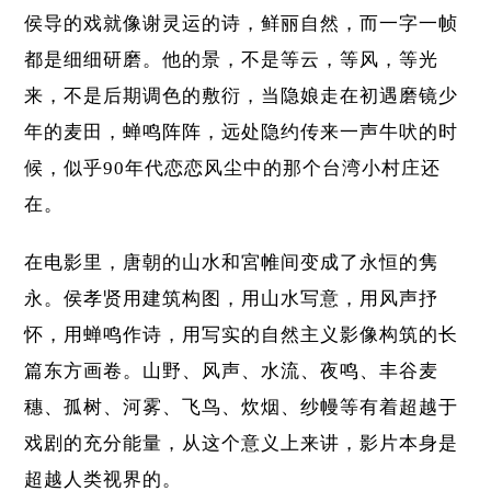
侯导的戏就像谢灵运的诗，鲜丽自然，而一字一帧
都是细细研磨。他的景，不是等云，等风，等光
来，不是后期调色的敷衍，当隐娘走在初遇磨镜少
年的麦田，蝉鸣阵阵，远处隐约传来一声牛吠的时
候，似乎90年代恋恋风尘中的那个台湾小村庄还
在。
在电影里，唐朝的山水和宮帷间变成了永恒的隽
永。侯孝贤用建筑构图，用山水写意，用风声抒
怀，用蝉鸣作诗，用写实的自然主义影像构筑的长
篇东方画卷。山野、风声、水流、夜鸣、丰谷麦
穗、孤树、河雾、飞鸟、炊烟、纱幔等有着超越于
戏剧的充分能量，从这个意义上来讲，影片本身是
超越人类视界的。