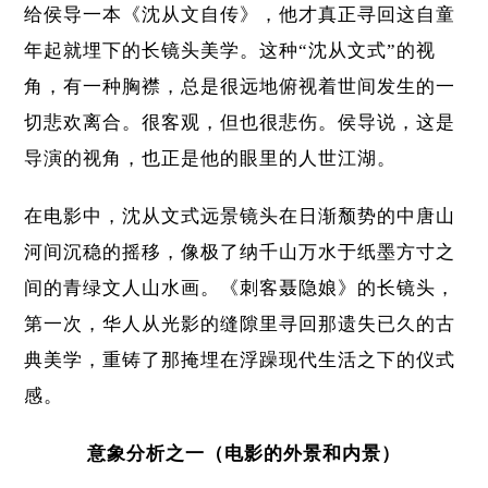
给侯导一本《沈从文自传》，他才真正寻回这自童
年起就埋下的长镜头美学。这种“沈从文式”的视
角，有一种胸襟，总是很远地俯视着世间发生的一
切悲欢离合。很客观，但也很悲伤。侯导说，这是
导演的视角，也正是他的眼里的人世江湖。
在电影中，沈从文式远景镜头在日渐颓势的中唐山
河间沉稳的摇移，像极了纳千山万水于纸墨方寸之
间的青绿文人山水画。《刺客聂隐娘》的长镜头，
第一次，华人从光影的缝隙里寻回那遗失已久的古
典美学，重铸了那掩埋在浮躁现代生活之下的仪式
感。
意象分析之一（电影的外景和内景）