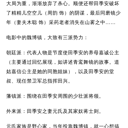
大局为重，渐渐放弃了杀心。顺便还帮田季安破坏
了精精儿空空儿（周韵 饰）的阴谋，最后同磨镜少
年（妻夫木聪 饰）采药老者消失在山雾之中……
电影中的魏博镇，大致有三派势力：
朝廷派：代表人物是节度使田季安的养母嘉诚公主
（主要通过回忆展现，如讲述青鸾舞镜的故事。道
姑嘉信公主是她的同胞姐妹），以及田季安的堂
叔、现任禁卫军总指挥田兴。
藩镇派：围绕在田季安周围的少壮派将领。
外来派：田季安之妻元氏及其家奴蒋士则。
元氏家族是野心家，当年投靠魏博镇，就一心想搞