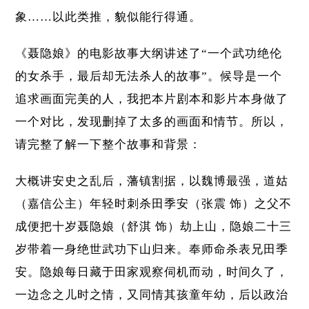
象……以此类推，貌似能行得通。
《聂隐娘》的电影故事大纲讲述了“一个武功绝伦
的女杀手，最后却无法杀人的故事”。候导是一个
追求画面完美的人，我把本片剧本和影片本身做了
一个对比，发现删掉了太多的画面和情节。所以，
请完整了解一下整个故事和背景：
大概讲安史之乱后，藩镇割据，以魏博最强，道姑
（嘉信公主）年轻时刺杀田季安（张震 饰）之父不
成便把十岁聂隐娘（舒淇 饰）劫上山，隐娘二十三
岁带着一身绝世武功下山归来。奉师命杀表兄田季
安。隐娘每日藏于田家观察伺机而动，时间久了，
一边念之儿时之情，又同情其孩童年幼，后以政治