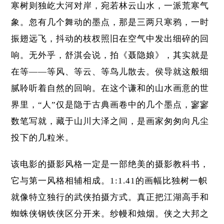
寒树则独屹大河对岸，宛若林云山水，一派荒寒气
象。忽有几个舞动的墨点，那是三两只寒鸦，一时
振翅远飞，抖动的枝杈照旧在空气中发出细碎的回
响。无外乎，舒淇会说，拍《聂隐娘》，其实就是
在等——等风、等云、等鸟儿散去。侯导就这般细
腻聆听着自然的回响。在这个谦和的山水画意的世
界里，“人”仅是隐于古典画卷中的几个墨点，寥寥
数笔写就，藏于山川大泽之间，是画家匆匆向凡尘
投下的几粒米。
该电影的摄影风格一定是一部绝美的摄影教科书，
它与第一风格相辅相成。1:1.41的画幅比独树一帜
就像特立独行的武侠拍摄方式。真正把江湖高手和
蜘蛛侠钢铁侠区分开来。纱幔和烛烟。侠之大邦之