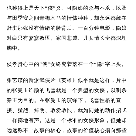
也称得上是天下“侠”义。可隐娘的杀与不杀，以及
与田季安之间青梅木马的情愫种种，却永远都藏在
舒淇那张没有情绪的脸背后。一百分钟电影，隐娘
对白只有寥寥数语。家国悲戚、儿女情长全都深埋
胸中。
侯孝贤心中的“侠”女终究着落在一个“隐”字上头。
张艺谋的新派武侠片《英雄》似乎就是这样，片中
的张曼玉饰颜的飞雪就是一个典型的女侠，以刺杀
秦王为目的。在张曼玉的演绎下，飞雪性格的直
接、猛烈、鲜明、敢爱敢恨，就如同她的动作招式
一样掷地有声。这是一个标准的女侠形象，但她却
远远称不上故事的核心，故事的价值核心指向那些