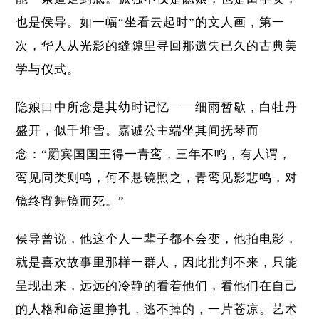
也是侯导。如一幅“坐看云起时”的文人画，第一
次，华人从光影的缝隙里寻回那遗失已久的古典美
学与仪式。
隐娘口中所念是其幼时记忆——细雨暂歇，白牡丹
盛开，似千堆雪。嘉诚公主端坐其间抚琴而
念：“罽宾国国王得一青鸾，三年不鸣，有人谓，
鸾见同类则鸣，何不悬镜照之，青鸾见影悲鸣，对
镜终宵舞镜而死。”
侯导曾说，他这个人一辈子都不会变，他拍电影，
就是喜欢故事里那样一群人，因此批判不来，只能
呈现出来，远远的冷静的看着他们，看他们在自己
的人格和命运里挣扎，逃不掉的，一片苍凉。艺术