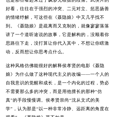
也是那些看起来过于飘渺无根据的段落。武侠片的
好看，往往在于强烈的冲突、二元对立、惩恶扬善
的情绪纾解，可这些在《聂隐娘》中又几乎找不
到。《聂隐娘》是疏离而又克制的，就像寥寥落落
讲了一个道听途说的故事，它是解构的，没顺着你
思路往下走，没打算让你代入其中，不想让你瞎激
动，反而想让你思考点什么。
这种风格仿佛能很好的解释侯孝贤的电影《聂隐
娘》为什么做了这种现代主义的改编——一个人的
自我意识的觉醒和成长，是一个内化的过程，势必
不需要那么多的冲突，而是用他擅长的那种“仿
真”的手段慢慢调。侯孝贤崇尚“沈从文式的美
学”，认为那是“以一种非常冷静、远距离的角度在