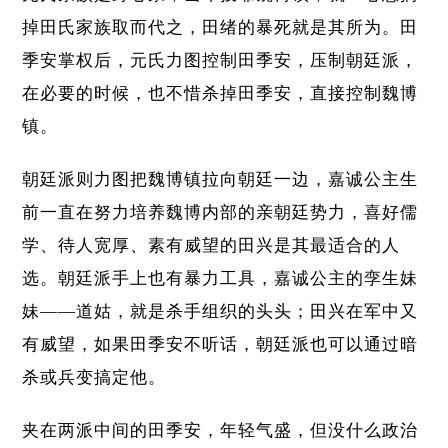
掉田氏家族取而代之，田绪的暴死就是其所为。田
季安掌权后，元氏力图控制田季安，压制朝廷派，
在必要的时候，也不惜杀掉田季安，直接控制魏博
镇。
朝廷派则力图把魏博镇拉向朝廷一边，嘉诚公主生
前一直在努力培养魏博内部的亲朝廷势力，喜好儒
学、待人宽厚、素有威望的田兴是其最适合的人
选。朝廷派手上也有暴力工具，嘉诚公主的孪生妹
妹——道姑，就是杀手组织的头头；田兴在军中又
有威望，如果田季安不听话，朝廷派也可以通过暗
杀或兵变搞定他。
夹在两派中间的田季安，年轻气盛，但没什么政治