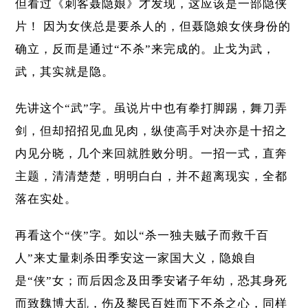
但看过《刺客聂隐娘》才发现，这应该是一部隐侠
片！ 因为女侠总是要杀人的，但聂隐娘女侠身份的
确立，反而是通过“不杀”来完成的。止戈为武，
武，其实就是隐。
先讲这个“武”字。虽说片中也有拳打脚踢，舞刀弄
剑，但却招招见血见肉，纵使高手对决亦是十招之
内见分晓，几个来回就胜败分明。一招一式，直奔
主题，清清楚楚，明明白白，并不超离现实，全都
落在实处。
再看这个“侠”字。如以“杀一独夫贼子而救千百
人”来丈量刺杀田季安这一家国大义，隐娘自
是“侠”女；而后因念及田季安诸子年幼，恐其身死
而致魏博大乱，伤及黎民百姓而下不杀之心，同样