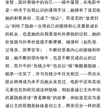
发髻，面对着镜中的自己——镜中凝望，在电影中
是一种关于自我认识的通用手法，她拥有了道尼给
她的刺客身份，完成了“他认”。而道尼的“放虎归
山”则给了隐娘一次用自己的眼睛和心灵重新成长
的机会，也是她的自我逐渐向外挣脱的过程，她的
价值观与外界价值观不断摩擦、碰撞时（如乳母、
父母亲、田季安等），不断经受着内心的困顿和怀
疑，她不断的望向镜中，也是不断完成自认的过
程，而片中的“负镜少年”也在以“镜”唤醒聂隐娘，
她第一次笑了，并与负镜少年目光相交——而自从
跟从师傅成为杀手后她从未笑过。电影中还有其他
元素也在协助完成这种隐喻，例如嘉诚公主向年幼
的聂隐娘讲述“青鸾舞镜”的故事，例如道尼实为嘉
诚公主的双胞胎妹妹嘉信公主，两张完全一样的面