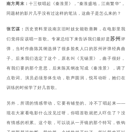
南方周末：
十三钗唱起《秦淮景》，“秦淮盛地，江南繁华”，
同题材的影片几乎没有过这样的笔法，这曲子是怎么来的？
张艺谋：
历史资料里说南京旧时妓女能歌善舞，在电影里我
苏州
们觉得应该唱一首歌。专家总结下来告诉我们最好是
评
弹，当时作曲陈其纲选择了很多脍炙人口的苏州评弹经典曲
子。后来我们选定了这个，原名叫《无锡景》，曲子很好，
有我们要的那个意思，后来陈其纲改写成《秦淮景》，调了
点歌词。演员必须形体生动，歌声圆润，悦耳动听，她们在
训练的时候学了好几首歌。
另外，所谓的情感带动，它要有铺垫的。冷不丁唱起来——
现在大家看电影什么没见过呀，你唱首歌就把人吓住了？没
有情感的积累。这个歌，可以说从一开镜的那个特写，铁钩