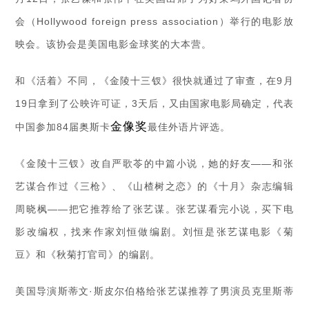
会（Hollywood foreign press association）举行的电影放
映会。该协会是美国电影金球奖的大本营。
和《活着》不同，《金陵十三钗》很快就通过了审查，在9月
19日拿到了公映许可证，3天后，又由国家电影局确定，代表
金像奖
中国参加84届奥斯卡
最佳外语片评选。
《金陵十三钗》改自严歌苓的中篇小说，她的好友——和张
艺谋合作过《三枪》、《山楂树之恋》的《十月》杂志编辑
周晓枫——把它推荐给了张艺谋。张艺谋看完小说，买下电
影改编权，找来作家刘恒做编剧。刘恒是张艺谋电影《菊
豆》和《秋菊打官司》的编剧。
美国导演斯蒂文·斯皮尔伯格给张艺谋推荐了男演员克里斯蒂