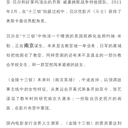
安·贝尔和好莱坞顶尖的乔斯·威廉姆斯战争特效团队。2011
年2月，在“十三钗”拍摄过程中，贝尔凭影片《斗士》获得了
奥斯卡最佳男配角奖。
贝尔在“十三钗”中饰演一个嗜酒的美国殡葬化妆师约翰·米
南京
勒，正在
谋生。本来是去教堂做一单业务，日军的屠城
却把他困在了教堂。同样受困的还有来不及逃走的一部分教
会学校女生，和一群贸然闯来避难的妓女。
《金陵十三钗》本来叫《南京英雄》，中途改掉，以强调故
事主线中的女性特征。从奥运会开幕式筹备开始至今，张艺
谋花了数年时间研究南京大屠杀；一些取自历史照片的画
面，在影片布景中重现。
国内电影发行业界人士测算，《金陵十三钗》的票房要达到