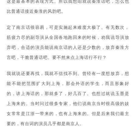
这是最基本的表现方式。所以我想咱就说秦淮话吧，怎么也
比普通话接近秦淮的风韵吧。
定了南京话很容易，可是实施起来难度大极了。有无数次，
筋疲力尽的副导演从全国各地跑回来的时候，劝我说导演放
弃吧，合适的演员能说南京话的人还是少数的，放弃秦淮方
言吧，干脆普通话吧。要不然来点上海话行不行？
我就说还要再找，我就不信找不到。曾经有一度想放弃，想
能不能把范围扩大到上海，那会外语的学生，而且形象好
的，讲上海话的，那就多了，好几百了。也想过就说玉墨是
上海来的。当时问过很多专家，他们说南京当时很高级的妓
女常常是江浙一带来的，也有上海来的。但是后来我们最主
要的，有台词的演员几乎都是南京人。