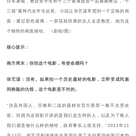
日军屠城，教会女学生和十三个避难妓女一起被困教堂，“十
三钗”最终代女学生赴死。小说让张艺谋常想到一个定格的画
面：通过彩色玻璃，一群花枝招展的女人走进教堂。他为这
个独特的画面感动。 （剧组/图）
核心提示：
南方周末：你拍这个电影，有使命感吗？
张艺谋：没有。如果拍一个历史题材的电影，立即变成民族
间狭隘的仇恨，这个电影是不对的。
“涉及外国人、宗教和二战的题材在官方那里一般不太受欢
迎。但因为这部影片讲的是我们是怎样的人，以及为了救人
我们愿意做什么样的牺牲，政府事实上很支持。”2011年11
月12日，张艺谋和张伟平在美国出席了为好莱坞外国记者协