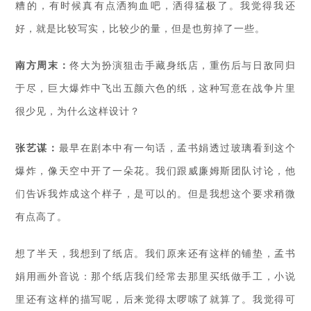
糟的，有时候真有点洒狗血吧，洒得猛极了。我觉得我还
好，就是比较写实，比较少的量，但是也剪掉了一些。
南方周末：
佟大为扮演狙击手藏身纸店，重伤后与日敌同归
于尽，巨大爆炸中飞出五颜六色的纸，这种写意在战争片里
很少见，为什么这样设计？
张艺谋：
最早在剧本中有一句话，孟书娟透过玻璃看到这个
爆炸，像天空中开了一朵花。我们跟威廉姆斯团队讨论，他
们告诉我炸成这个样子，是可以的。但是我想这个要求稍微
有点高了。
想了半天，我想到了纸店。我们原来还有这样的铺垫，孟书
娟用画外音说：那个纸店我们经常去那里买纸做手工，小说
里还有这样的描写呢，后来觉得太啰嗦了就算了。我觉得可