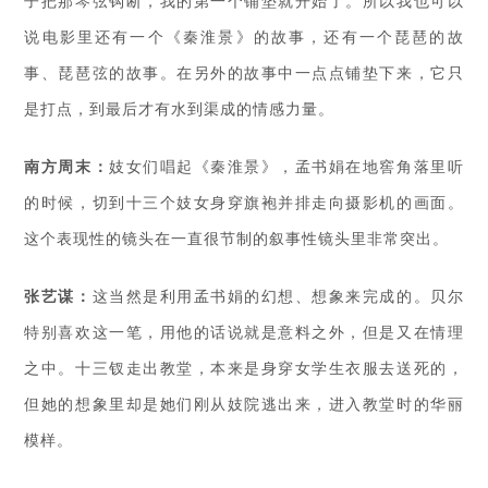
子把那琴弦钩断，我的第一个铺垫就开始了。所以我也可以
说电影里还有一个《秦淮景》的故事，还有一个琵琶的故
事、琵琶弦的故事。在另外的故事中一点点铺垫下来，它只
是打点，到最后才有水到渠成的情感力量。
南方周末：
妓女们唱起《秦淮景》，孟书娟在地窖角落里听
的时候，切到十三个妓女身穿旗袍并排走向摄影机的画面。
这个表现性的镜头在一直很节制的叙事性镜头里非常突出。
张艺谋：
这当然是利用孟书娟的幻想、想象来完成的。贝尔
特别喜欢这一笔，用他的话说就是意料之外，但是又在情理
之中。十三钗走出教堂，本来是身穿女学生衣服去送死的，
但她的想象里却是她们刚从妓院逃出来，进入教堂时的华丽
模样。