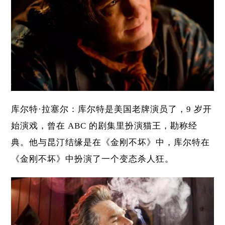
库尔特·拉塞尔：库尔特是美国老牌演员了，9 岁开
始演戏，曾在 ABC 的剧集里扮演猫王，勘称经
典。他与昆汀结缘是在
《金刚不坏》
中，库尔特在
《金刚不坏》中扮演了一个变态杀人狂。