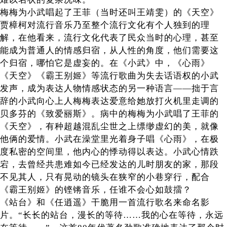
梅梅为小武唱起了王菲（当时还叫王靖雯）的《天空》
贾樟柯对流行音乐乃至整个流行文化有个人独到的理
解，在他看来，流行文化代表了民众当时的心理，甚至
能成为普通人的情感归宿，从人性的角度，他们需要这
个归宿，哪怕它是虚妄的。在《小武》中，《心雨》
《天空》《霸王别姬》等流行歌曲为失去话语权的小武
发声，成为表达人物情感状态的另一种语言——拙于言
辞的小武向心上人梅梅表达爱意给她放打火机里走调的
贝多芬的《致爱丽斯》。病中的梅梅为小武唱了王菲的
《天空》，有种超越混乱尘世之上缥缈虚幻的美，就像
他俩的爱情。小武在澡堂里光着身子唱《心雨》，在极
度私密的空间里，他内心的悸动得以表达。小武心情跌
宕，去曾经共患难如今已经发达的儿时朋友的家，那段
不见其人，只有晃动的镜头在狭窄的小巷穿行，配合
《霸王别姬》的铿锵音乐，任谁不会心如鼓擂？
《站台》和《任逍遥》干脆用一首流行歌名来命名影
片。“长长的站台，漫长的等待……我的心在等待，永远