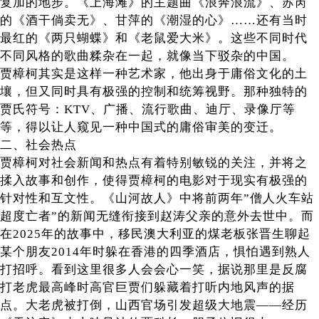
复加的地步。《上海滩》的主题曲《浪奔浪流》、苏芮
的《酒干倘卖无》、甘萍的《潮湿的心》……还有当时
最红的《两只蝴蝶》和《老鼠爱大米》。这些不同时代
不同风格的歌曲糅杂在一起，就像当下驳杂的中国。
贾樟柯其实是这样一种艺术家，他出身于庸俗文化的土
壤，但又同时具有极强的控制和统筹视野。那种独特的
贾氏符号：KTV、广播、流行歌曲、迪厅、录像厅等
等，得以让人窥见一种中国式的庸俗审美的变迁。
二、社会热点
贾樟柯对社会新闻和热点有着特别敏锐的关注，并将之
揉入故事和创作，使得贾樟柯的电影对于现实有极强的
针对性和互文性。《山河故人》中将前两年”僧人火车站
超度亡者”的新闻无缝衔接到赵涛父亲的意外去世中。而
在2025年的故事中，移民澳大利亚的煤老板张晋生聊起
某个朋友2014年时躲在香港的四季酒店，惧怕遇到熟人
打招呼。看到这里很多人会会心一笑，据说那里是反腐
打老虎最高峰时高官巨贾们躲藏着打听内地风声的据
点。大老虎被打倒，山西官场引发超级大地震——经历