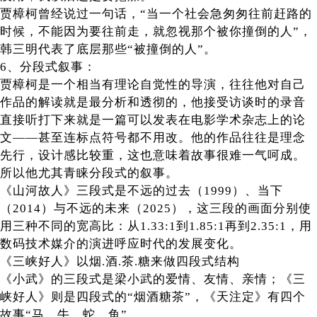
贾樟柯曾经说过一句话，“当一个社会急匆匆往前赶路的
时候，不能因为要往前走，就忽视那个被你撞倒的人”，
韩三明代表了底层那些“被撞倒的人”。
6、分段式叙事：
贾樟柯是一个相当有理论自觉性的导演，往往他对自己
作品的解读就是最分析和透彻的，他接受访谈时的录音
直接听打下来就是一篇可以发表在电影学术杂志上的论
文——甚至连标点符号都不用改。他的作品往往是理念
先行，设计感比较重，这也意味着故事很难一气呵成。
所以他尤其青睐分段式的叙事。
《山河故人》三段式是不远的过去（1999）、当下
（2014）与不远的未来（2025），这三段的画面分别使
用三种不同的宽高比：从1.33:1到1.85:1再到2.35:1，用
数码技术媒介的演进呼应时代的发展变化。
《三峡好人》以烟.酒.茶.糖来做四段式结构
《小武》的三段式是梁小武的爱情、友情、亲情；《三
峡好人》则是四段式的“烟酒糖茶”，《天注定》有四个
故事“马、牛、蛇、鱼”。