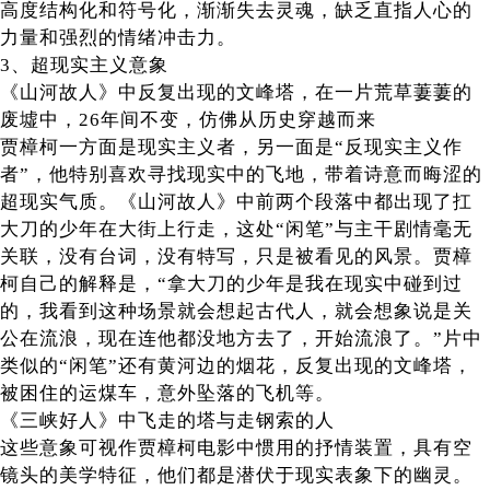
高度结构化和符号化，渐渐失去灵魂，缺乏直指人心的
力量和强烈的情绪冲击力。
3、超现实主义意象
《山河故人》中反复出现的文峰塔，在一片荒草萋萋的
废墟中，26年间不变，仿佛从历史穿越而来
贾樟柯一方面是现实主义者，另一面是“反现实主义作
者”，他特别喜欢寻找现实中的飞地，带着诗意而晦涩的
超现实气质。《山河故人》中前两个段落中都出现了扛
大刀的少年在大街上行走，这处“闲笔”与主干剧情毫无
关联，没有台词，没有特写，只是被看见的风景。贾樟
柯自己的解释是，“拿大刀的少年是我在现实中碰到过
的，我看到这种场景就会想起古代人，就会想象说是关
公在流浪，现在连他都没地方去了，开始流浪了。”片中
类似的“闲笔”还有黄河边的烟花，反复出现的文峰塔，
被困住的运煤车，意外坠落的飞机等。
《三峡好人》中飞走的塔与走钢索的人
这些意象可视作贾樟柯电影中惯用的抒情装置，具有空
镜头的美学特征，他们都是潜伏于现实表象下的幽灵。