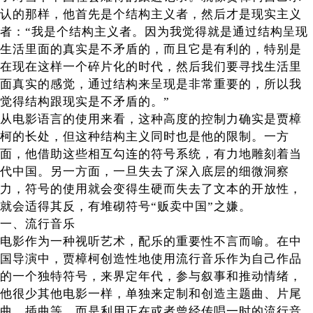
认的那样，他首先是个结构主义者，然后才是现实主义
者：“我是个结构主义者。因为我觉得就是通过结构呈现
生活里面的真实是不矛盾的，而且它是有利的，特别是
在现在这样一个碎片化的时代，然后我们要寻找生活里
面真实的感觉，通过结构来呈现是非常重要的，所以我
觉得结构跟现实是不矛盾的。”
从电影语言的使用来看，这种高度的控制力确实是贾樟
柯的长处，但这种结构主义同时也是他的限制。一方
面，他借助这些相互勾连的符号系统，有力地雕刻着当
代中国。另一方面，一旦失去了深入底层的细微洞察
力，符号的使用就会变得生硬而失去了文本的开放性，
就会适得其反，有堆砌符号“贩卖中国”之嫌。
一、流行音乐
电影作为一种视听艺术，配乐的重要性不言而喻。在中
国导演中，贾樟柯创造性地使用流行音乐作为自己作品
的一个独特符号，来界定年代，参与叙事和推动情绪，
他很少其他电影一样，单独来定制和创造主题曲、片尾
曲、插曲等，而是利用正在或者曾经传唱一时的流行音