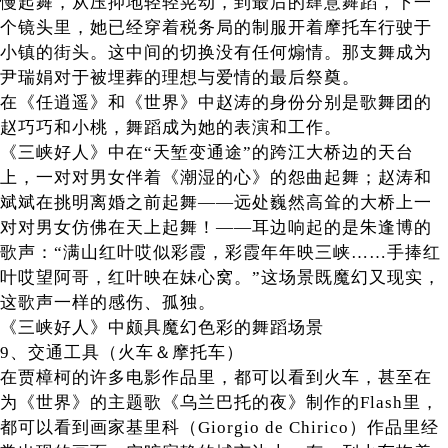
慢起舞，从压抑地轻轻晃动，到最后的肆意舞蹈，下一
个镜头里，她已经穿着税务局的制服开着摩托车行驶于
小镇的街头。这中间的切换没有任何煽情。那支舞成为
尹瑞娟对于被埋葬的理想与爱情的最后祭奠。
在《任逍遥》和《世界》中赵涛的身份分别是歌舞团的
赵巧巧和小桃，舞蹈成为她的表演和工作。
《三峡好人》中在“天堑变通途”的跨江大桥边的天台
上，一对对男女伴着《潮湿的心》的怨曲起舞；赵涛和
斌斌在挑明离婚之前起舞——远处巍然高耸的大桥上一
对对男女仿佛在天上起舞！——耳边响起的是朱逢博的
歌声：“满山红叶哎似彩霞，彩霞年年映三峡……手捧红
叶哎望阿哥，红叶映在妹心窝。”这场景既魔幻又现实，
这歌声一样的感伤、孤独。
《三峡好人》中颇具魔幻色彩的舞蹈场景
9、交通工具（火车＆摩托车）
在贾樟柯的许多电影作品里，都可以看到火车，甚至在
为《世界》的主题歌《乌兰巴托的夜》制作的Flash里，
都可以看到画家基里科（Giorgio de Chirico）作品里经