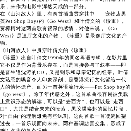
乐，来作为电影中浑然天成的一部分。
在《山河故人》里，有两首插曲贯穿其中——宠物店男
孩Pet Shop Boys的《Go West》和叶倩文的《珍重》。
贾樟柯对这两首歌有很深的感情，对他来说，《Go
West》是迪厅文化的产物，《珍重》是录像厅文化的产
物。
《山河故人》中贯穿叶倩文的《珍重》
《珍重》出自叶倩文1990年的同名粤语专辑，在影片里
它不仅是作为背景乐存在，而是直接参与了叙事——即
是晋生追沈涛的CD，又是到乐和母亲记忆的纽带。叶倩
文熟悉的嗓音令人印象深刻，是香港流行文化留给一代
人的情怀遗产。而另一首英语流行乐——Pet Shop boy的
《go west》。除了年代感之外，这首单曲很容易被负载
上意识形态的解读，可以是“去西方”，也可以是“走西
口”，尤其是结合未来的段落，黑胶碟唤起的回忆片段，
对“自由”的理解难免有些讽刺。这两首歌一首凄婉回望
过去，一首乐观面向未来。两种基调悲喜交集，形成了
难以名状的复杂况味。