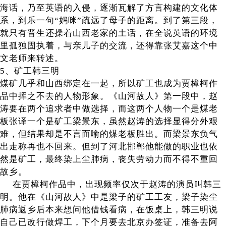
海话，乃至英语的入侵，逐渐瓦解了方言构建的文化体
系，到乐一句“妈咪”疏远了母子的距离。到了第三段，
就只有晋生还操着山西老家的土话，在全说英语的环境
里孤独固执着，与亲儿子的交流，还得靠张艾嘉这个中
文老师来转述。
5、矿工韩三明
煤矿几乎和山西绑定在一起，所以矿工也成为贾樟柯作
品中挥之不去的人物形象。《山河故人》第一段中，赵
涛要在两个追求者中做选择，而这两个人物一个是煤老
板张译一个是矿工梁景东，虽然赵涛的选择显得分外艰
难，但结果却是不言而喻的煤老板胜出。而梁景东负气
出走称再也不回来。但到了河北邯郸他能做的职业也依
然是矿工，最终染上尘肺病，丧失劳动力而不得不重回
故乡。
在贾樟柯作品中，出现频率仅次于赵涛的演员叫韩三
明。他在《山河故人》中是梁子的矿工工友，梁子染尘
肺病返乡后本来想问他借钱看病，在饭桌上，韩三明说
自己已改行做焊工，下个月要去北京办签证，准备去阿