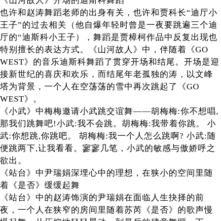
《山河故人》开场的迪斯科舞蹈
也许和赵涛舞蹈老师的出身有关，也许和贾科长“迪厅小
王子”的过去相关（他自爆年轻时曾是一夜要跳遍三个迪
厅的“迪斯科小王子），舞蹈是贾樟柯作品中反复出现也
特别擅长的表达方式。《山河故人》中，伴随着《GO
WEST》的音乐迪斯科舞蹈了贯穿开场和结尾。开场是迎
接新世纪的喜庆和欢乐，而结尾年老孤独的涛，以文峰
塔为背景，一个人在空荡荡的雪中再次跳起了《GO
WEST》。
《小武》中梅梅邀请小武跳交谊舞——胡梅梅:你不想唱,
那我们跳舞吧!小武:我不会跳。胡梅梅:我带着你跳。 小
武:你想跳,你跳吧。 胡梅梅:我一个人怎么跳啊? 小武:随
便跳两下,让我看看。寥寥几笔，小武的敏感与傲娇呼之
欲出。
《站台》中尹瑞娟深埋心中的理想，在狭小的空间里随
着《是否》缓缓起舞
《站台》中的赵涛饰演的尹瑞娟在面临人生抉择的前
夜，一个人在狭窄的房间里随着苏芮《是否》的歌声慢