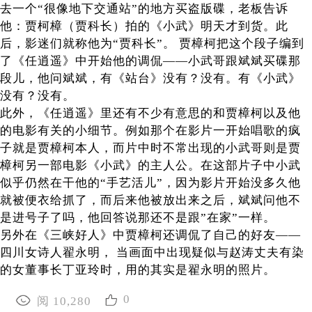
去一个“很像地下交通站”的地方买盗版碟，老板告诉
他：贾柯樟（贾科长）拍的《小武》明天才到货。此
后，影迷们就称他为“贾科长”。 贾樟柯把这个段子编到
了《任逍遥》中开始他的调侃——小武哥跟斌斌买碟那
段儿，他问斌斌，有《站台》没有？没有。有《小武》
没有？没有。
此外，《任逍遥》里还有不少有意思的和贾樟柯以及他
的电影有关的小细节。例如那个在影片一开始唱歌的疯
子就是贾樟柯本人，而片中时不常出现的小武哥则是贾
樟柯另一部电影《小武》的主人公。在这部片子中小武
似乎仍然在干他的“手艺活儿”，因为影片开始没多久他
就被便衣给抓了，而后来他被放出来之后，斌斌问他不
是进号子了吗，他回答说那还不是跟”在家”一样。
另外在《三峡好人》中贾樟柯还调侃了自己的好友——
四川女诗人翟永明， 当画面中出现疑似与赵涛丈夫有染
的女董事长丁亚玲时，用的其实是翟永明的照片。
0
阅 10,280