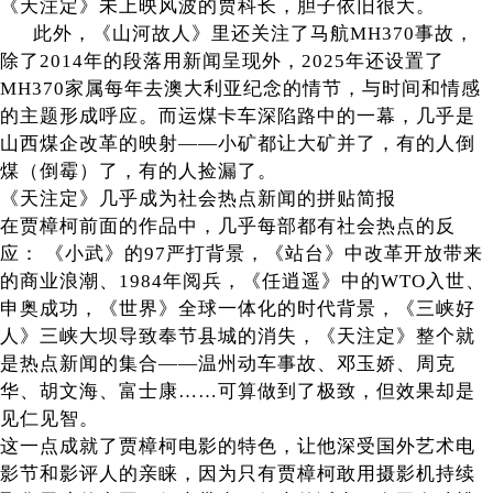
《天注定》未上映风波的贾科长，胆子依旧很大。
此外，《山河故人》里还关注了马航MH370事故，
除了2014年的段落用新闻呈现外，2025年还设置了
MH370家属每年去澳大利亚纪念的情节，与时间和情感
的主题形成呼应。而运煤卡车深陷路中的一幕，几乎是
山西煤企改革的映射——小矿都让大矿并了，有的人倒
煤（倒霉）了，有的人捡漏了。
《天注定》几乎成为社会热点新闻的拼贴简报
在贾樟柯前面的作品中，几乎每部都有社会热点的反
应： 《小武》的97严打背景，《站台》中改革开放带来
的商业浪潮、1984年阅兵，《任逍遥》中的WTO入世、
申奥成功，《世界》全球一体化的时代背景，《三峡好
人》三峡大坝导致奉节县城的消失，《天注定》整个就
是热点新闻的集合——温州动车事故、邓玉娇、周克
华、胡文海、富士康……可算做到了极致，但效果却是
见仁见智。
这一点成就了贾樟柯电影的特色，让他深受国外艺术电
影节和影评人的亲睐，因为只有贾樟柯敢用摄影机持续