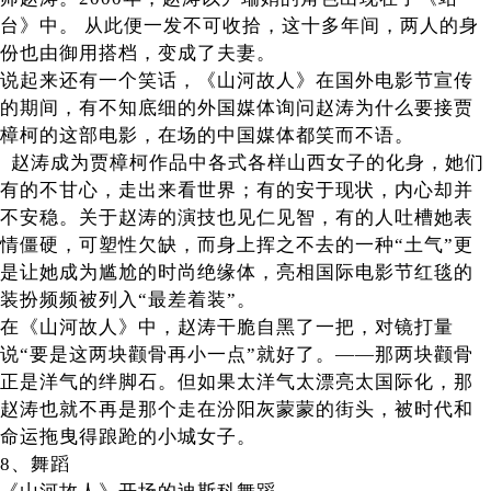
台》中。 从此便一发不可收拾，这十多年间，两人的身
份也由御用搭档，变成了夫妻。
说起来还有一个笑话，《山河故人》在国外电影节宣传
的期间，有不知底细的外国媒体询问赵涛为什么要接贾
樟柯的这部电影，在场的中国媒体都笑而不语。
赵涛成为贾樟柯作品中各式各样山西女子的化身，她们
有的不甘心，走出来看世界；有的安于现状，内心却并
不安稳。关于赵涛的演技也见仁见智，有的人吐槽她表
情僵硬，可塑性欠缺，而身上挥之不去的一种“土气”更
是让她成为尴尬的时尚绝缘体，亮相国际电影节红毯的
装扮频频被列入“最差着装”。
在《山河故人》中，赵涛干脆自黑了一把，对镜打量
说“要是这两块颧骨再小一点”就好了。——那两块颧骨
正是洋气的绊脚石。但如果太洋气太漂亮太国际化，那
赵涛也就不再是那个走在汾阳灰蒙蒙的街头，被时代和
命运拖曳得踉跄的小城女子。
8、舞蹈