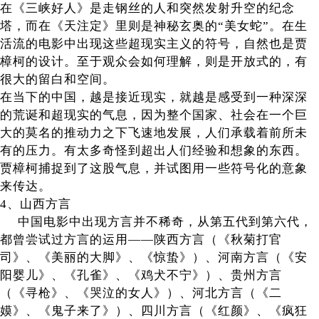
在《三峡好人》是走钢丝的人和突然发射升空的纪念
塔，而在《天注定》里则是神秘玄奥的“美女蛇”。在生
活流的电影中出现这些超现实主义的符号，自然也是贾
樟柯的设计。至于观众会如何理解，则是开放式的，有
很大的留白和空间。
在当下的中国，越是接近现实，就越是感受到一种深深
的荒诞和超现实的气息，因为整个国家、社会在一个巨
大的莫名的推动力之下飞速地发展，人们承载着前所未
有的压力。有太多奇怪到超出人们经验和想象的东西。
贾樟柯捕捉到了这股气息，并试图用一些符号化的意象
来传达。
4、山西方言
中国电影中出现方言并不稀奇，从第五代到第六代，
都曾尝试过方言的运用——陕西方言（《秋菊打官
司》、《美丽的大脚》、《惊蛰》）、河南方言（《安
阳婴儿》、《孔雀》、《鸡犬不宁》）、贵州方言
（《寻枪》、《哭泣的女人》）、河北方言（《二
嫫》、《鬼子来了》）、四川方言（《红颜》、《疯狂