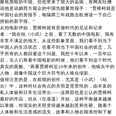
聚焦黑暗的中国。但也带来了很大的诟病，有网友吐槽
说他是谄媚西方观众的中国负能量简报手： “贾樟柯就是
中国社会的剪报手，每隔两三年就跑去欧洲读一下自己
拼贴的新字报。”
从拍电影伊始，贾樟柯就有意做时代的见证和记录
者：“我在拍《小武》之前，看了无数的中国电影。我有
非常不满足的地方。从这些影象里面，我们看不到当下
中国人的生活状态，也看不到当下中国社会的状态，几
乎所有的人都回避这个问题。我想十年以来，一百年以
后，当人们再看中国电影的时候，他们看不到这个时代
真实的面貌。”再看贾樟柯近20年来的创作，他镜头中的
人物，就像中国这个巨大符号的人格化缩影。
值得注意的是，在前期的创作，尤其是《小武》《站
台》中，这种对社会热点的关照是背景性的，由丰富的
私人体验和日常生活带出——这两部也是公认的贾樟柯
最好的作品，但从《任逍遥》开始，这种平衡越来越难
以掌握，对现实的关照变得越来越刻意和生硬。随着个
人体验和生活质感的流失，故事和人物在精准控制下被