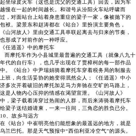
起坐绿皮火车（这也是沈父的交通工具）回去，因为车
越慢在一起的时间越长。和谐号从汾阳火车站呼啸而
过，对面站台上站着身患重症的梁子一家，像被抛下的
包袱。梁景东和赵涛都在《站台》里扮演主要角色，
《山河故人》里由交通工具串联起离去与归来的节奏，
也形成了对前作的一种呼应。
《任逍遥》中的摩托车
而摩托车作为小县城里最普遍的交通工具（就像八九十
年代的自行车），也几乎出现在了贾樟柯的每一部作品
中。《站台》中尹瑞娟骑着摩托车穿着税务局的制服去
上班，向生活妥协的她变得泯然众人；《任逍遥》中小
济多次开着破旧的摩托加足马力奔驰在空旷的马路上，
这是人物内心压抑的情感在渴望宣泄。《山河故人》
中，梁子载着涛穿过热闹的人群，而后来涛骑着摩托车
给梁子送结婚请柬，一来一往间，三角恋的胜负已分。
10、故乡与远方
在《站台》中崔明亮他们能想象的最遥远的地方，就是
乌兰巴托。那是天气预报中“西伯利亚冷空气”的源头。