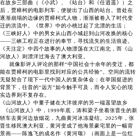
在故乡三部曲（《小武》、《站台》和《任逍遥》）之
后，贾樟柯的电影列车，便驶出了山西的站台。曾处在
逐渐崩塌的边缘的贾樟柯式人物，渐渐被卷入了时代变
迁的洪流中。《世界》中的小桃过起了北漂的生活；
《三峡好人》中的男女从山西小城赶到山河改换的核心
——三峡工程正在进行的奉节，寻找流失的生活痕迹。
《天注定》中四个故事的人物漂荡在大江南北，而《山
河故人》则漂洋过海去了澳大利亚。
就像影评人评论的那样“中国社会十余年的变迁，都
能在贾樟柯的电影里找到对应的公共经验”。空间的流转
无疑契合了现下一代中国人的复杂体会：在举国挺进的
背景下，往昔的“远方”如今触手可及，而令人安心的现
实边界则不复存在。
《山河故人》中董子健在大洋彼岸的另一端遥望故乡
《山河故人》中，1999年底，涛和梁子坐着张晋生的新
轿车去黄河边放烟花，九曲黄河冰冻凝结。2025年，张
晋生移民澳大利亚，黄河变成了他海景豪宅里的一幅背
景画——陈逸飞的成名作《黄河颂》（画面上是一位红