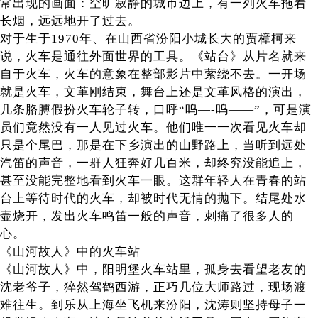
常出现的画面：空旷寂静的城市边上，有一列火车拖着
长烟，远远地开了过去。
对于生于1970年、在山西省汾阳小城长大的贾樟柯来
说，火车是通往外面世界的工具。《站台》从片名就来
自于火车，火车的意象在整部影片中萦绕不去。一开场
就是火车，文革刚结束，舞台上还是文革风格的演出，
几条胳膊假扮火车轮子转，口呼“呜—-呜——”，可是演
员们竟然没有一人见过火车。他们唯一一次看见火车却
只是个尾巴，那是在下乡演出的山野路上，当听到远处
汽笛的声音，一群人狂奔好几百米，却终究没能追上，
甚至没能完整地看到火车一眼。这群年轻人在青春的站
台上等待时代的火车，却被时代无情的抛下。结尾处水
壶烧开，发出火车鸣笛一般的声音，刺痛了很多人的
心。
《山河故人》中的火车站
《山河故人》中，阳明堡火车站里，孤身去看望老友的
沈老爷子，猝然驾鹤西游，正巧几位大师路过，现场渡
难往生。到乐从上海坐飞机来汾阳，沈涛则坚持母子一