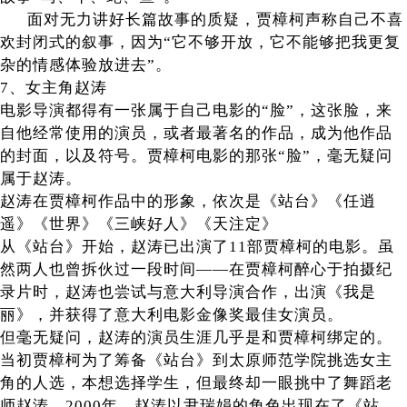
面对无力讲好长篇故事的质疑，贾樟柯声称自己不喜
欢封闭式的叙事，因为“它不够开放，它不能够把我更复
杂的情感体验放进去”。
7、女主角赵涛
电影导演都得有一张属于自己电影的“脸”，这张脸，来
自他经常使用的演员，或者最著名的作品，成为他作品
的封面，以及符号。贾樟柯电影的那张“脸”，毫无疑问
属于赵涛。
赵涛在贾樟柯作品中的形象，依次是《站台》《任逍
遥》《世界》《三峡好人》《天注定》
从《站台》开始，赵涛已出演了11部贾樟柯的电影。虽
然两人也曾拆伙过一段时间——在贾樟柯醉心于拍摄纪
录片时，赵涛也尝试与意大利导演合作，出演《我是
丽》，并获得了意大利电影金像奖最佳女演员。
但毫无疑问，赵涛的演员生涯几乎是和贾樟柯绑定的。
当初贾樟柯为了筹备《站台》到太原师范学院挑选女主
角的人选，本想选择学生，但最终却一眼挑中了舞蹈老
师赵涛。2000年，赵涛以尹瑞娟的角色出现在了《站