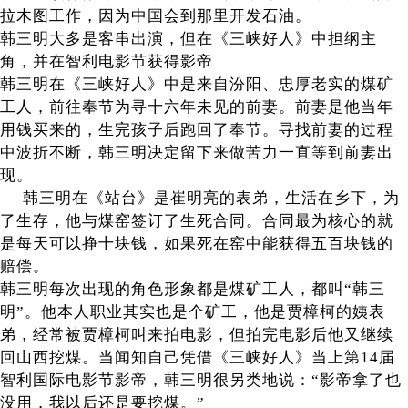
拉木图工作，因为中国会到那里开发石油。
韩三明大多是客串出演，但在《三峡好人》中担纲主
角，并在智利电影节获得影帝
韩三明在《三峡好人》中是来自汾阳、忠厚老实的煤矿
工人，前往奉节为寻十六年未见的前妻。前妻是他当年
用钱买来的，生完孩子后跑回了奉节。寻找前妻的过程
中波折不断，韩三明决定留下来做苦力一直等到前妻出
现。
韩三明在《站台》是崔明亮的表弟，生活在乡下，为
了生存，他与煤窑签订了生死合同。合同最为核心的就
是每天可以挣十块钱，如果死在窑中能获得五百块钱的
赔偿。
韩三明每次出现的角色形象都是煤矿工人，都叫“韩三
明”。他本人职业其实也是个矿工，他是贾樟柯的姨表
弟，经常被贾樟柯叫来拍电影，但拍完电影后他又继续
回山西挖煤。当闻知自己凭借《三峡好人》当上第14届
智利国际电影节影帝，韩三明很另类地说：“影帝拿了也
没用，我以后还是要挖煤。”