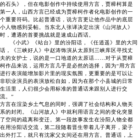
的石头》，但在电影创作中持续使用方言，贾樟柯算是
第一人，山西方言已经成为贾樟柯作者化电影创作的一
个重要符码。比起普通话，说方言更让他作品中的底层
小人物感到妥帖。当东北人张译决定出演《山河故人》
时，遭遇的首要挑战就是速成山西话。
《小武》《站台》里的汾阳话，《任逍遥》里的大同
话，《三峡好人》中赵涛饰演从太原到三峡库区寻找丈
夫的女护士，说的是一口地道的太原话……对于从贾樟
柯作品来说，运用方言几乎是必然的选择，因为“用方言
进行表演能增加影片里的现实氛围，更重要的是可以让
非职业演员的表演放松自如，因为在那个小县城的日常
生活里，人们很少会用标准的普通话来跟别人进行交
流。”
方言在渲染乡土气息的同时，强调了社会结构和人物关
系的封闭。《山河故人》中就利用语言之间的变化突显
了空间的疏离和变迁。第一段故事发生在汾阳人物全都
在用汾阳话交流，第二段随着晋生带着儿子离开，梁子
出外打工，就只有沈家父女间还在用方言。普通话，上