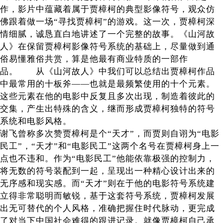
作，影片中蕴藏着属于贾樟柯的典型影像符号，观众仿
佛跟着做一场“寻找贾樟柯”的游戏。这一次，贾樟柯深
情细腻，诚恳直白地讲述了一个完整的故事。《山河故
人》在保留贾樟柯影像符号系统的基础上，尽量做到通
俗易懂雅俗共赏，算是他最有商业特质的一部作
品。 从《山河故人》中我们可以总结出贾樟柯作品
中最常用的十板斧——也就是最频繁使用的十个元素。
这些元素在他的电影中反复且多次出现，制造着彼此的
交集，产生出特殊的含义，继而形成贾樟柯独特的符号
系统和电影风格。
谢飞曾称多次赞贾樟柯是个“天才”，而贾则自诩为“电影
民工”，“天才”和“电影民工”这两个名号在贾樟柯身上一
点也不违和。作为“电影民工”他能依靠极强的控制力，
将无数的符号装配到一起，呈现出一种精心设计出来的
无序感和现实感。而“天才”则在于他的电影符号系统建
立得非常聪明而敏锐，基于这套符号系统，贾樟柯发展
出无可替代的个人风格，准确把握住时代脉动，更完成
了对当下中国社会难得的跟进记录。就像贾樟柯自己承