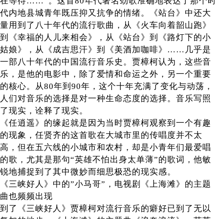
在等待……”。这首80年代著名劲歌准确地表达了那个时
代内地县城青年既压抑又抗争的情绪。《站台》中还大
量用到了八十年代的流行歌曲，从《火车向着韶山跑》
到《幸福的人儿来相会》，从《站台》到《路灯下的小
姑娘》，从《成吉思汗》到《美酒加咖啡》……几乎是
一部八十年代的中国流行音乐史。贾樟柯认为，这些音
乐，是他的电影中，除了爱情和命运之外，另一个重要
的核心。从80年到90年，这个十年充满了变化与动荡，
人们对音乐的选择是对一种生命态度的选择。音乐写照
了现实，诠释了现实。
《任逍遥》的缘起就是因为当时贾樟柯观察到一个有趣
的现象，任贤齐的这首歌在大城市里的传唱度并不太
高，但在五六线的小城市和农村，却是小青年们最爱唱
的歌，尤其是那句“英雄不怕出身太单薄”的歌词，他敏
锐地捕捉到了其中微妙而细思极恐的现实感。
《三峡好人》中的”小马哥”，电视剧《上海滩》的主题
曲也频频出现
到了《三峡好人》贾樟柯对流行音乐的癖好已到了无以