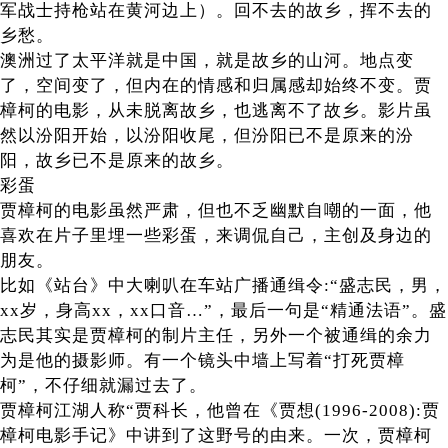
军战士持枪站在黄河边上）。回不去的故乡，挥不去的
乡愁。
澳洲过了太平洋就是中国，就是故乡的山河。地点变
了，空间变了，但内在的情感和归属感却始终不变。贾
樟柯的电影，从未脱离故乡，也逃离不了故乡。影片虽
然以汾阳开始，以汾阳收尾，但汾阳已不是原来的汾
阳，故乡已不是原来的故乡。
彩蛋
贾樟柯的电影虽然严肃，但也不乏幽默自嘲的一面，他
喜欢在片子里埋一些彩蛋，来调侃自己，主创及身边的
朋友。
比如《站台》中大喇叭在车站广播通缉令:“盛志民，男，
xx岁，身高xx，xx口音…”，最后一句是“精通法语”。盛
志民其实是贾樟柯的制片主任，另外一个被通缉的余力
为是他的摄影师。有一个镜头中墙上写着“打死贾樟
柯”，不仔细就漏过去了。
贾樟柯江湖人称“贾科长，他曾在《贾想(1996-2008):贾
樟柯电影手记》中讲到了这野号的由来。一次，贾樟柯