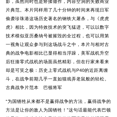
影，虽然同时也是矫揉做作，内容空洞的失败商业
片典范。本片同样用了几十分钟的时间来再现日军
偷袭珍珠港这场历史著名的钢铁大屠杀，与《虎虎
虎》相比，因为特效技术的突飞猛进，可以以数字
技术模似亚历桑纳号被摧毁的全过程，也可以用第
一视角让观众参与到这场战斗之中，本片与相对古
典的战争电影相比已显得相当浮躁，美军战机升空
后狂揍零式战机的场面虽然精彩，但在行家来看来
却是可笑之极：历史上零式战机与P40的近距离缠
斗，在战争前期几乎一直如猫戏弄老鼠般的轻松。
古典战争片范本 巴顿将军
“为国牺牲从来都不是赢得战争的方法，赢得战争的
方法是让你的敌人为国牺牲！”这句话最能代表巴顿