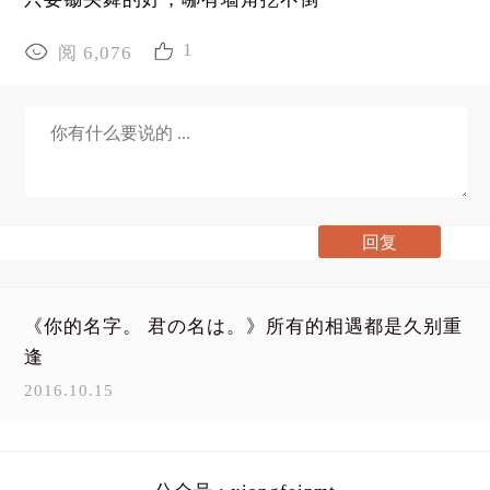
1
阅 6,076
《你的名字。 君の名は。》所有的相遇都是久别重
逢
2016.10.15