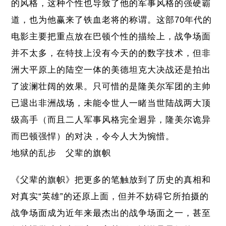
的风格，这种个性也导致了他的军事风格的强硬霸
道，也为他赢来了铁血老将的称谓。这部70年代的
电影主要把重点放在巴顿个性的描绘上，战争场面
并不太多，在特技上没有今天的的数字技术，但非
洲大平原上的陆空一体的美德坦克大决战还是拍出
了波澜壮阔的效果。只可惜的是隆美尔军团的主帅
已退出非洲战场，未能令世人一睹当世陆战两大顶
级高手（而且二人军事风格完全迥异，隆美尔诡异
而巴顿强悍）的对决，令今人大为惋惜。
地狱的乱步 父辈的旗帜
《父辈的旗帜》把更多的笔触放到了历史的真相和
对真实“英雄”的还原上面，但并不妨碍它所拍摄的
战争场面成为近年来最杰出的战争场面之一，甚至