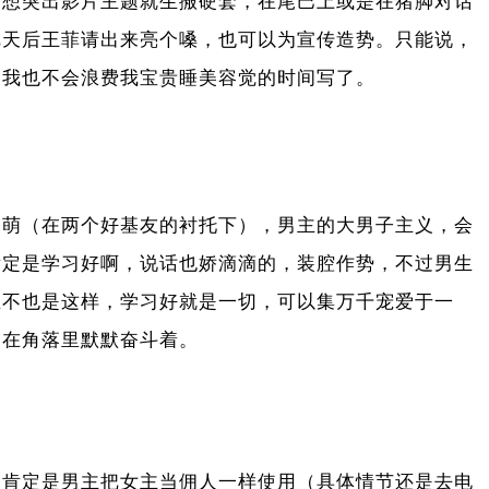
，想突出影片主题就生搬硬套，在尾巴上或是在猪脚对话
把天后王菲请出来亮个嗓，也可以为宣传造势。只能说，
则我也不会浪费我宝贵睡美容觉的时间写了。
呆萌（在两个好基友的衬托下），男主的大男子主义，会
肯定是学习好啊，说话也娇滴滴的，装腔作势，不过男生
生不也是这样，学习好就是一切，可以集万千宠爱于一
是在角落里默默奋斗着。
，肯定是男主把女主当佣人一样使用（具体情节还是去电