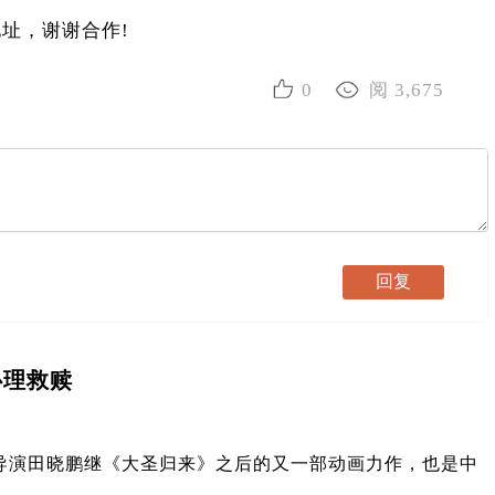
址，谢谢合作!
0
阅 3,675
心理救赎
导演田晓鹏继《大圣归来》之后的又一部动画力作，也是中