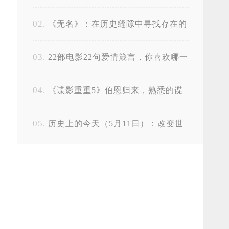
国宣传
《无名》：在历史缝隙中寻找存在的
意义
22部电影22句爱情箴言，你喜欢哪一
句？
《谍影重重5》伯恩归来，熟悉的谍
影重重又回来了
历史上的今天（5月11日）：改变世
界的那些瞬间