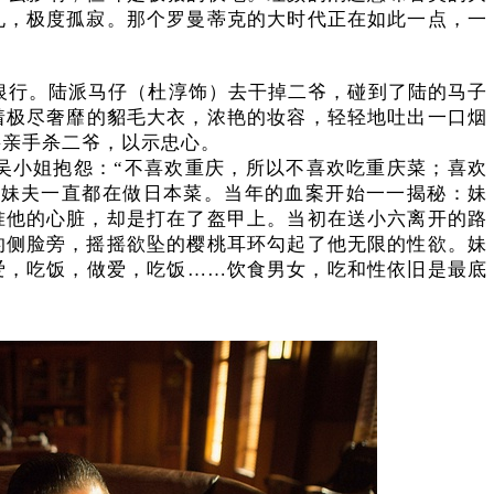
孔，极度孤寂。那个罗曼蒂克的大时代正在如此一点，一
了银行。陆派马仔（杜淳饰）去干掉二爷，碰到了陆的马子
着极尽奢靡的貂毛大衣，浓艳的妆容，轻轻地吐出一口烟
要亲手杀二爷，以示忠心。
，吴小姐抱怨：“不喜欢重庆，所以不喜欢吃重庆菜；喜欢
—妹夫一直都在做日本菜。当年的血案开始一一揭秘：妹
准他的心脏，却是打在了盔甲上。当初在送小六离开的路
的侧脸旁，摇摇欲坠的樱桃耳环勾起了他无限的性欲。妹
爱，吃饭，做爱，吃饭……饮食男女，吃和性依旧是最底