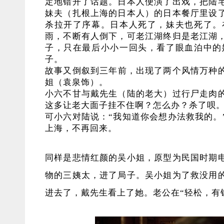
定地错开了话题。日本人便演了出戏，把陆
妹夫（扎根上海的日本人）的日本餐厅里设
杀拉开了序幕。日本人死了，妹夫也死了。
雨，不断有人倒下，可老江湖终归是老江湖，
子，只在最后小小一回头，看了眼血泊中的
子。
故事又倒叙到三年前，出现了两个风情万种
姐（袁泉饰）。
小六不甘与戴先生（陆的老大）过行尸走肉
这多让老大面子挂不住啊？怎么办？杀了呗
可小六对陆说：“我知道你会想办法救我的。
上海，不再回来。
同样是悲情红颜的吴小姐，原型为民国时期
物的三姨太，进了局子。吴小姐为了救没用
进去了，戴先生看上了她。老公在“轻松，有