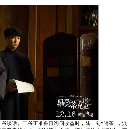
爷谈话。二爷正准备再询问收益时，陆一句“喝茶”，淡