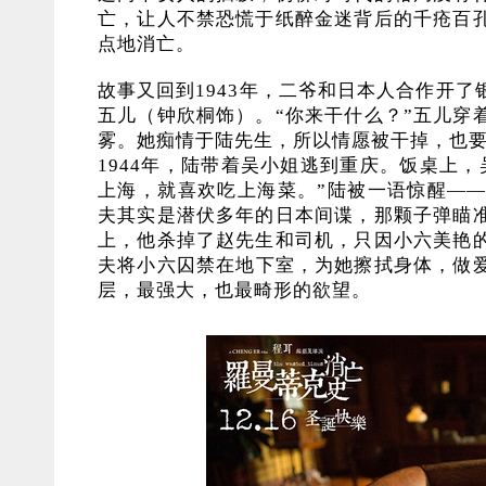
亡，让人不禁恐慌于纸醉金迷背后的千疮百
点地消亡。
故事又回到1943年，二爷和日本人合作开
五儿（钟欣桐饰）。“你来干什么？”五儿穿
雾。她痴情于陆先生，所以情愿被干掉，也
1944年，陆带着吴小姐逃到重庆。饭桌上
上海，就喜欢吃上海菜。”陆被一语惊醒—
夫其实是潜伏多年的日本间谍，那颗子弹瞄
上，他杀掉了赵先生和司机，只因小六美艳
夫将小六囚禁在地下室，为她擦拭身体，做
层，最强大，也最畸形的欲望。