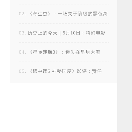
集
《寄生虫》：一场关于阶级的黑色寓
言与人性的残酷解剖
历史上的今天｜5月10日：科幻电影
新纪元，摇滚乐转折，互联网时代序幕
《星际迷航3》：迷失在星辰大海
《碟中谍5 神秘国度》影评：责任