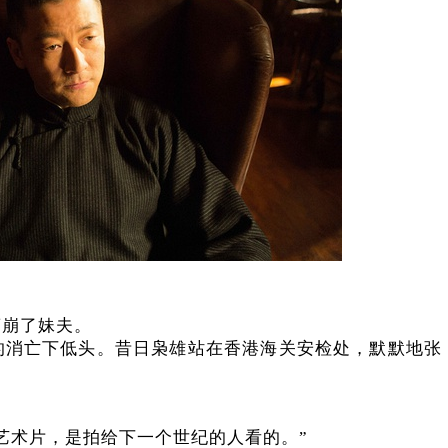
营崩了妹夫。
的消亡下低头。昔日枭雄站在香港海关安检处，默默地张
”
艺术片，是拍给下一个世纪的人看的。”