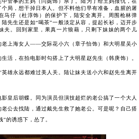
宅中管事的王妈（闫妮饰）杀了。陆为了给王妈报仇，在
了个局，想干掉日本人。但不料他们早有准备，血腥的屠
在马仔（杜淳饰）的保护下，陆安全离开。周围枪林弹
陆先生还是如“喝茶”一般淡定从容，提起长衫，迈开步
妹夫。回到家里，果真一片狼藉，只剩下妹妹的两个儿
的老上海女人——交际花小六（章子怡饰）和大明星吴小
的生活，在拍电影时勾搭上了大明星赵先生（韩庚饰）。
。
”英雄永远都难过美人关。陆让妹夫送小六和赵先生离开
电影皇后胡蝶。同为演员但演技超烂的老公搞了一个大人
的老公去找陆，通过戴先生救了她老公。可是呢？自己搭
钱”的诱惑下，怂了。