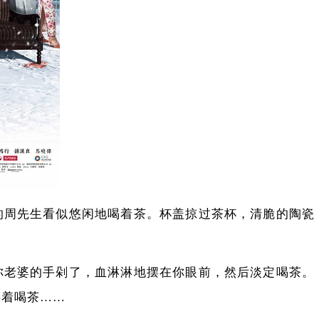
的周先生看似悠闲地喝着茶。杯盖掠过茶杯，清脆的陶瓷
。
你老婆的手剁了，血淋淋地摆在你眼前，然后淡定喝茶。
接着喝茶……